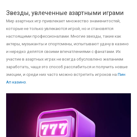
Звезды, увлеченные азартными играми
Мир азартных игр привлекает множество знаменитостей,
которые не только увлекаются игрой, но и становятся
настоящими профессионалами. Многие звезды, такие как
актеры, музыканты и спортсмены, испытывают удачу в казино
и нередко делятся своими впечатлениями с фанатами. Их
участие в азартных играх не всегда обусловлено желанием
заработать, чаще это способ расслабиться и получить новые
эмоции, и среди них часто можно встретить игроков на
Пин
Ап казино
.