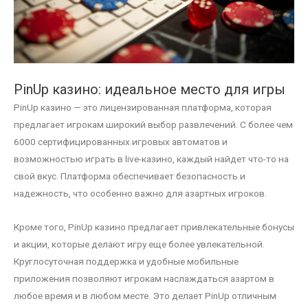
PinUp казино: идеальное место для игры
PinUp казино — это лицензированная платформа, которая
предлагает игрокам широкий выбор развлечений. С более чем
6000 сертифицированных игровых автоматов и
возможностью играть в live-казино, каждый найдет что-то на
свой вкус. Платформа обеспечивает безопасность и
надежность, что особенно важно для азартных игроков.
Кроме того, PinUp казино предлагает привлекательные бонусы
и акции, которые делают игру еще более увлекательной.
Круглосуточная поддержка и удобные мобильные
приложения позволяют игрокам наслаждаться азартом в
любое время и в любом месте. Это делает PinUp отличным