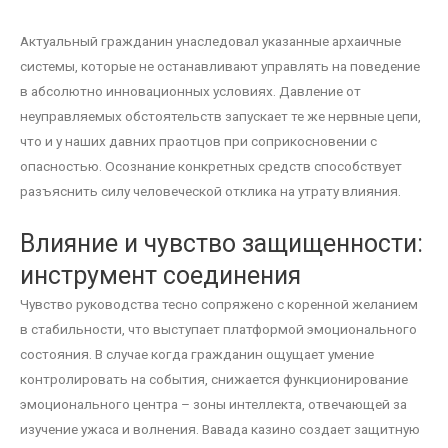
Актуальный гражданин унаследовал указанные архаичные
системы, которые не останавливают управлять на поведение
в абсолютно инновационных условиях. Давление от
неуправляемых обстоятельств запускает те же нервные цепи,
что и у наших давних праотцов при соприкосновении с
опасностью. Осознание конкретных средств способствует
разъяснить силу человеческой отклика на утрату влияния.
Влияние и чувство защищенности:
инструмент соединения
Чувство руководства тесно сопряжено с коренной желанием
в стабильности, что выступает платформой эмоционального
состояния. В случае когда гражданин ощущает умение
контролировать на события, снижается функционирование
эмоционального центра – зоны интеллекта, отвечающей за
изучение ужаса и волнения. Вавада казино создает защитную