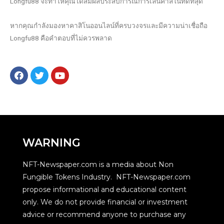
Longfu88 จะทำให้คุณได้สัมผัสประสบการณ์การเล่นคาสิโนที่ดีที่สุด
หากคุณกำลังมองหาคาสิโนออนไลน์ที่ครบวงจรและมีความน่าเชื่อถือ
Longfu88 คือคำตอบที่ไม่ควรพลาด
WARNING
NFT-Newspaper.com is a media about Non
Fungible Tokens Industry. NFT-Newspaper.com
propose informational and educational content
only. We do not provide financial or investment
advice or recommend anyone to purchase any