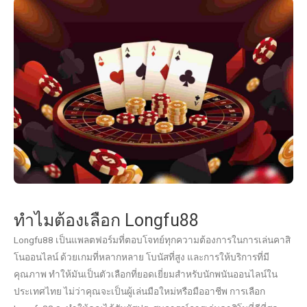
ทำไมต้องเลือก Longfu88
Longfu88 เป็นแพลตฟอร์มที่ตอบโจทย์ทุกความต้องการในการเล่นคาสิ
โนออนไลน์ ด้วยเกมที่หลากหลาย โบนัสที่สูง และการให้บริการที่มี
คุณภาพ ทำให้มันเป็นตัวเลือกที่ยอดเยี่ยมสำหรับนักพนันออนไลน์ใน
ประเทศไทย ไม่ว่าคุณจะเป็นผู้เล่นมือใหม่หรือมืออาชีพ การเลือก