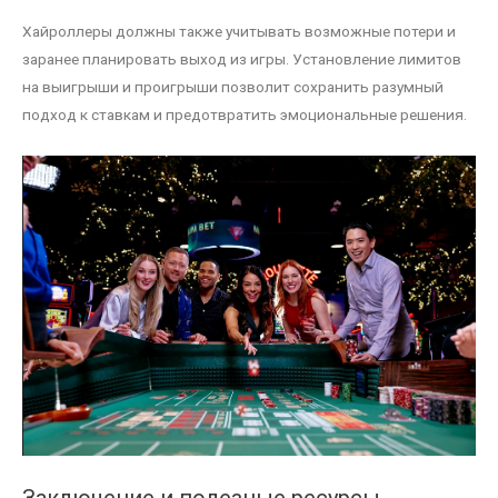
Хайроллеры должны также учитывать возможные потери и
заранее планировать выход из игры. Установление лимитов
на выигрыши и проигрыши позволит сохранить разумный
подход к ставкам и предотвратить эмоциональные решения.
Заключение и полезные ресурсы