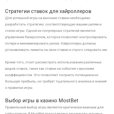
Стратегии ставок для хайроллеров
Для успешной игры на высокие ставки необходимо
разработать стратегию, соответствующую вашим целям и
стилю игры. Одной из популярных стратегий является
управление банкроллом, которое позволяет контролировать
потери и минимизировать риски. Хайроллеры должны
устанавливать лимиты на свои ставки и строго следовать им.
Кроме того, стоит рассмотреть использование различных
видов ставок, таких как ставки на события с высоким
коэффициентом. Это позволяет получить потенциально
большую прибыль, но требует тщательного анализа и знаний
о правилах игры.
Выбор игры в казино MostBet
Правильный выбор игры является критически важным для
хайроллеров. В MostBet представлено множество игровых