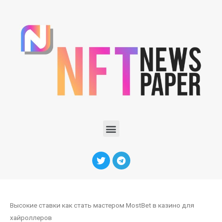
Высокие ставки как стать мастером MostBet в казино для
хайроллеров