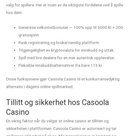
valg for spillere. Her er noen av de viktigste fordelene ved å spille
hos dem:
Generøse velkomstbonuser — 100% opp til 5000 kr + 200
gratisspinn.
Rask registrering og brukervennlig plattform.
Tilgjengelighet av kryptovaluta for innskudd og uttak.
Spill med live dealere for en mer autentisk opplevelse.
Fleksible innskuddsalternativer fra bare 115 kr.
Disse funksjonene gjør Casoola Casino til et konkurransedyktig
alternativ i dagens online spillmarked.
Tillitt og sikkerhet hos Casoola
Casino
En viktig faktor når du velger et online casino er tilliten og
sikkerheten i plattformen. Casoola Casino er autorisert og tar