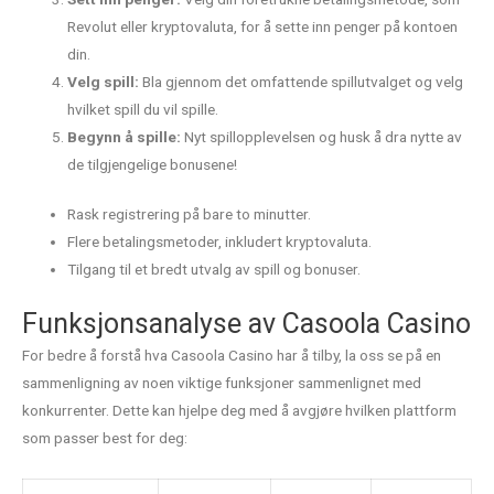
Revolut eller kryptovaluta, for å sette inn penger på kontoen
din.
Velg spill:
Bla gjennom det omfattende spillutvalget og velg
hvilket spill du vil spille.
Begynn å spille:
Nyt spillopplevelsen og husk å dra nytte av
de tilgjengelige bonusene!
Rask registrering på bare to minutter.
Flere betalingsmetoder, inkludert kryptovaluta.
Tilgang til et bredt utvalg av spill og bonuser.
Funksjonsanalyse av Casoola Casino
For bedre å forstå hva Casoola Casino har å tilby, la oss se på en
sammenligning av noen viktige funksjoner sammenlignet med
konkurrenter. Dette kan hjelpe deg med å avgjøre hvilken plattform
som passer best for deg: