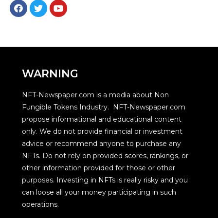
WARNING
NFT-Newspaper.com is a media about Non
Fungible Tokens Industry. NFT-Newspaper.com
propose informational and educational content
only. We do not provide financial or investment
advice or recommend anyone to purchase any
NFTs. Do not rely on provided scores, rankings, or
other information provided for those or other
purposes. Investing in NFTs is really risky and you
can loose all your money participating in such
operations.