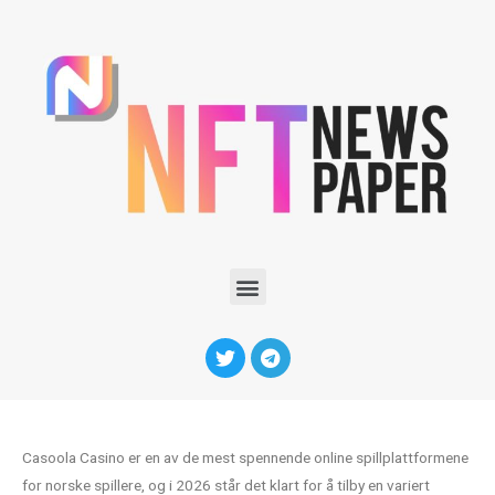
Casoola Casino er en av de mest spennende online spillplattformene
for norske spillere, og i 2026 står det klart for å tilby en variert