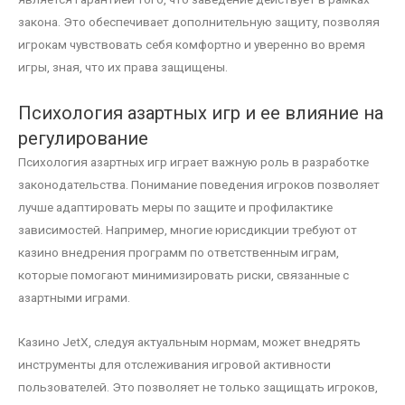
закона. Это обеспечивает дополнительную защиту, позволяя
игрокам чувствовать себя комфортно и уверенно во время
игры, зная, что их права защищены.
Психология азартных игр и ее влияние на
регулирование
Психология азартных игр играет важную роль в разработке
законодательства. Понимание поведения игроков позволяет
лучше адаптировать меры по защите и профилактике
зависимостей. Например, многие юрисдикции требуют от
казино внедрения программ по ответственным играм,
которые помогают минимизировать риски, связанные с
азартными играми.
Казино JetX, следуя актуальным нормам, может внедрять
инструменты для отслеживания игровой активности
пользователей. Это позволяет не только защищать игроков,