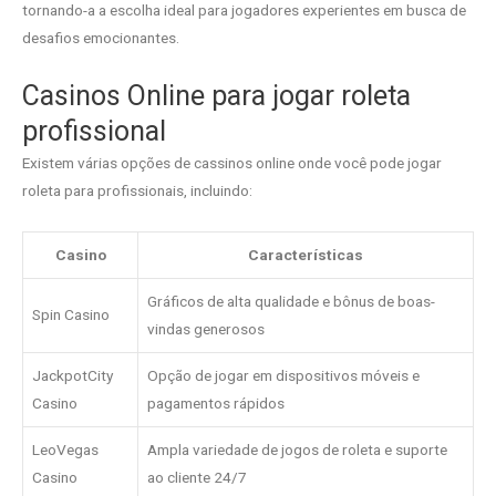
tornando-a a escolha ideal para jogadores experientes em busca de
desafios emocionantes.
Casinos Online para jogar roleta
profissional
Existem várias opções de cassinos online onde você pode jogar
roleta para profissionais, incluindo:
Casino
Características
Gráficos de alta qualidade e bônus de boas-
Spin Casino
vindas generosos
JackpotCity
Opção de jogar em dispositivos móveis e
Casino
pagamentos rápidos
LeoVegas
Ampla variedade de jogos de roleta e suporte
Casino
ao cliente 24/7