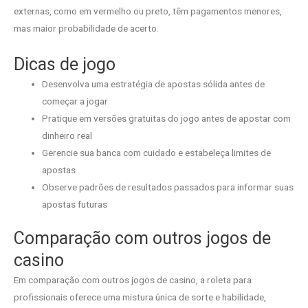
externas, como em vermelho ou preto, têm pagamentos menores,
mas maior probabilidade de acerto.
Dicas de jogo
Desenvolva uma estratégia de apostas sólida antes de
começar a jogar
Pratique em versões gratuitas do jogo antes de apostar com
dinheiro real
Gerencie sua banca com cuidado e estabeleça limites de
apostas
Observe padrões de resultados passados para informar suas
apostas futuras
Comparação com outros jogos de
casino
Em comparação com outros jogos de casino, a roleta para
profissionais oferece uma mistura única de sorte e habilidade,