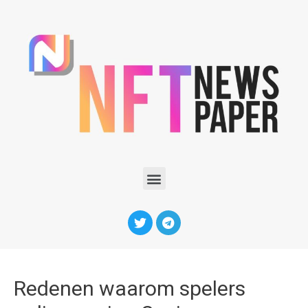
Redenen waarom spelers