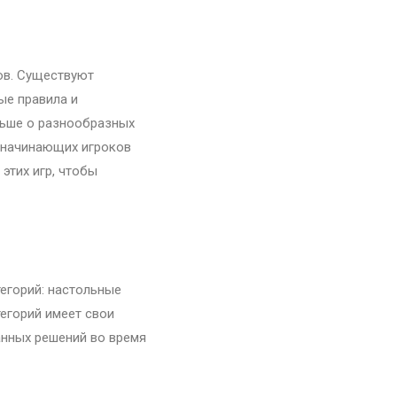
ов. Существуют
ые правила и
льше о разнообразных
 начинающих игроков
этих игр, чтобы
тегорий: настольные
тегорий имеет свои
анных решений во время