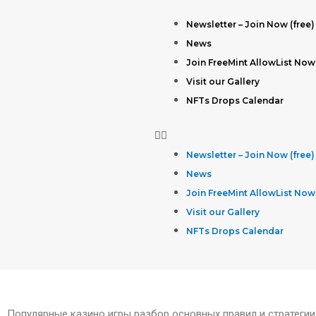
Newsletter – Join Now (free)
News
Join FreeMint AllowList Now
Visit our Gallery
NFTs Drops Calendar
Newsletter – Join Now (free)
News
Join FreeMint AllowList Now
Visit our Gallery
NFTs Drops Calendar
Популярные казино игры разбор основных правил и стратегии