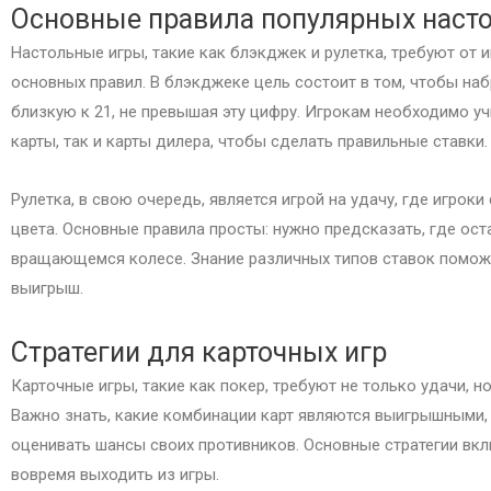
Основные правила популярных наст
Настольные игры, такие как блэкджек и рулетка, требуют от 
основных правил. В блэкджеке цель состоит в том, чтобы наб
близкую к 21, не превышая эту цифру. Игрокам необходимо у
карты, так и карты дилера, чтобы сделать правильные ставки.
Рулетка, в свою очередь, является игрой на удачу, где игроки
цвета. Основные правила просты: нужно предсказать, где ост
вращающемся колесе. Знание различных типов ставок помож
выигрыш.
Стратегии для карточных игр
Карточные игры, такие как покер, требуют не только удачи, но
Важно знать, какие комбинации карт являются выигрышными, 
оценивать шансы своих противников. Основные стратегии вк
вовремя выходить из игры.