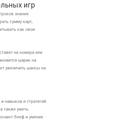
ольных игр
игроков знания
рать сумму карт,
читывать как свои
 ставят на номера или
ановится шарик на
ет увеличить шансы на
 и навыков и стратегий.
а также уметь
лючают блеф и умение