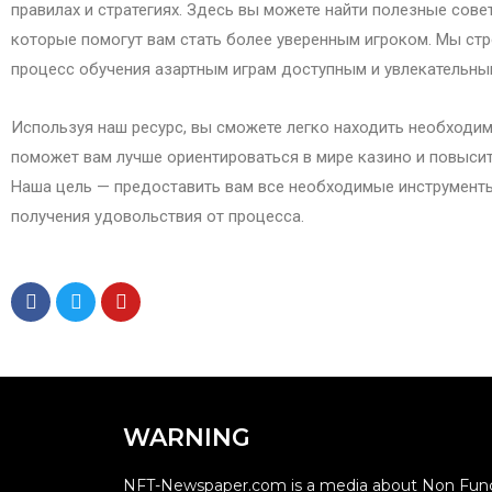
правилах и стратегиях. Здесь вы можете найти полезные сове
которые помогут вам стать более уверенным игроком. Мы ст
процесс обучения азартным играм доступным и увлекательны
Используя наш ресурс, вы сможете легко находить необходим
поможет вам лучше ориентироваться в мире казино и повысит
Наша цель — предоставить вам все необходимые инструменты
получения удовольствия от процесса.
WARNING
NFT-Newspaper.com is a media about Non Fung