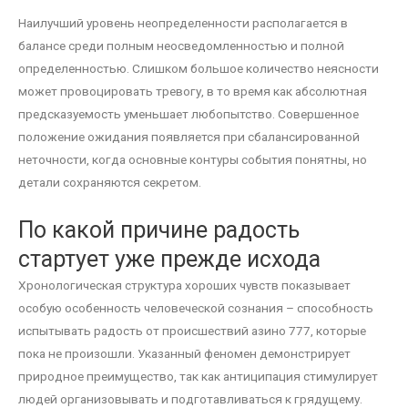
Наилучший уровень неопределенности располагается в
балансе среди полным неосведомленностью и полной
определенностью. Слишком большое количество неясности
может провоцировать тревогу, в то время как абсолютная
предсказуемость уменьшает любопытство. Совершенное
положение ожидания появляется при сбалансированной
неточности, когда основные контуры события понятны, но
детали сохраняются секретом.
По какой причине радость
стартует уже прежде исхода
Хронологическая структура хороших чувств показывает
особую особенность человеческой сознания – способность
испытывать радость от происшествий азино 777, которые
пока не произошли. Указанный феномен демонстрирует
природное преимущество, так как антиципация стимулирует
людей организовывать и подготавливаться к грядущему.