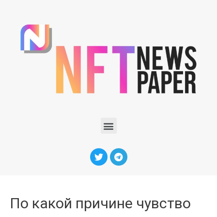
По какой причине чувство