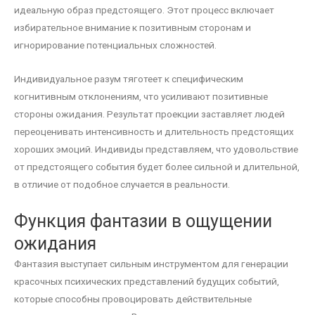
идеальную образ предстоящего. Этот процесс включает
избирательное внимание к позитивным сторонам и
игнорирование потенциальных сложностей.
Индивидуальное разум тяготеет к специфическим
когнитивным отклонениям, что усиливают позитивные
стороны ожидания. Результат проекции заставляет людей
переоценивать интенсивность и длительность предстоящих
хороших эмоций. Индивиды представляем, что удовольствие
от предстоящего события будет более сильной и длительной,
в отличие от подобное случается в реальности.
Функция фантазии в ощущении
ожидания
Фантазия выступает сильным инструментом для генерации
красочных психических представлений будущих событий,
которые способны провоцировать действительные