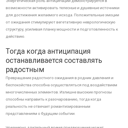
Энергетическая роль антиципации демонстрируется в
возможности активировать телесные и душевные источники
для достижения желаемого исхода. Положительные эмоции
от ожидания стимулируют вегетативную неврологическую
структуру, усиливая планку мощности и подготовленность к
действию.
Тогда когда антиципация
останавливается составлять
радостным
Превращение радостного ожидания в родник давления и
беспокойства способна осуществляться под воздействием
многочисленных элементов. Излишне высокие прогнозы
способны направить к разочарованию, тогда когда
реальность не отвечает романтизированным
представлениям о будущем событии.
Чрезмерно длительный время предвкушения может