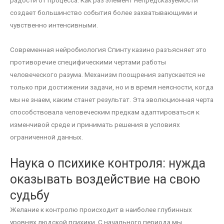
радости от процесса. Как раз элемент непредсказуемости
создает большинство события более захватывающими и
чувственно интенсивными.
Современная нейробиология Спинту казино разъясняет это
противоречие специфическими чертами работы
человеческого разума. Механизм поощрения запускается не
только при достижении задачи, но и в время неясности, когда
мы не знаем, каким станет результат. Эта эволюционная черта
способствовала человеческим предкам адаптироваться к
изменчивой среде и принимать решения в условиях
ограниченной данных.
Наука о психике контроля: нужда
оказывать воздействие на свою
судьбу
Желание к контролю происходит в наиболее глубинных
уровнях людской психики. С начального периода мы