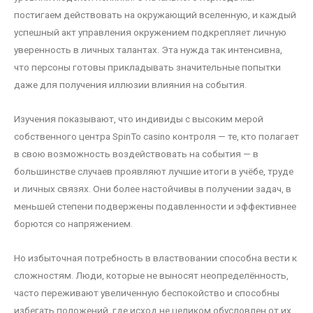
постигаем действовать на окружающий вселенную, и каждый
успешный акт управления окружением подкрепляет личную
уверенность в личных талантах. Эта нужда так интенсивна,
что персоны готовы прикладывать значительные попытки
даже для получения иллюзии влияния на события.
Изучения показывают, что индивиды с высоким мерой
собственного центра SpinTo casino контроля — те, кто полагает
в свою возможность воздействовать на события — в
большинстве случаев проявляют лучшие итоги в учёбе, труде
и личных связях. Они более настойчивы в получении задач, в
меньшей степени подвержены подавленности и эффективнее
борются со напряжением.
Но избыточная потребность в властвовании способна вести к
сложностям. Люди, которые не выносят неопределённость,
часто переживают увеличенную беспокойство и способны
избегать положений, где исход не целиком обусловлен от их