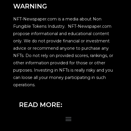
WARNING
NFT-Newspaper.com is a media about Non
Fungible Tokens Industry. NFT-Newspaper.com
propose informational and educational content
only. We do not provide financial or investment
advice or recommend anyone to purchase any
NFTs. Do not rely on provided scores, rankings, or
other information provided for those or other
purposes. Investing in NFTs is really risky and you
can loose all your money participating in such
operations.
READ MORE: