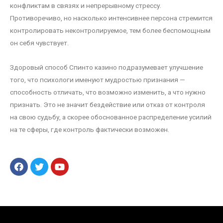
конфликтам в связях и непрерывному стрессу.
Противоречиво, но насколько интенсивнее персона стремится
контролировать неконтролируемое, тем более беспомощным
он себя чувствует.
Здоровый способ Спинто казино подразумевает улучшение
того, что психологи именуют мудростью признания —
способность отличать, что возможно изменить, а что нужно
признать. Это не значит бездействие или отказ от контроля
на свою судьбу, а скорее обоснованное распределение усилий
на те сферы, где контроль фактически возможен.