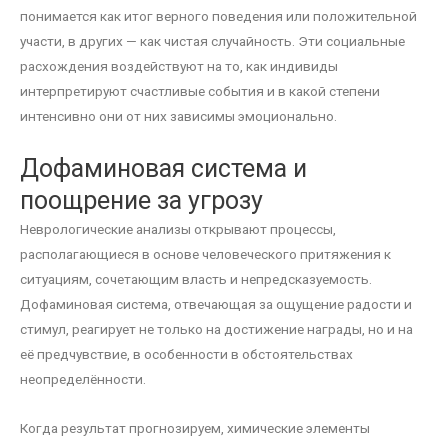
понимается как итог верного поведения или положительной
участи, в других — как чистая случайность. Эти социальные
расхождения воздействуют на то, как индивиды
интерпретируют счастливые события и в какой степени
интенсивно они от них зависимы эмоционально.
Дофаминовая система и
поощрение за угрозу
Неврологические анализы открывают процессы,
располагающиеся в основе человеческого притяжения к
ситуациям, сочетающим власть и непредсказуемость.
Дофаминовая система, отвечающая за ощущение радости и
стимул, реагирует не только на достижение награды, но и на
её предчувствие, в особенности в обстоятельствах
неопределённости.
Когда результат прогнозируем, химические элементы