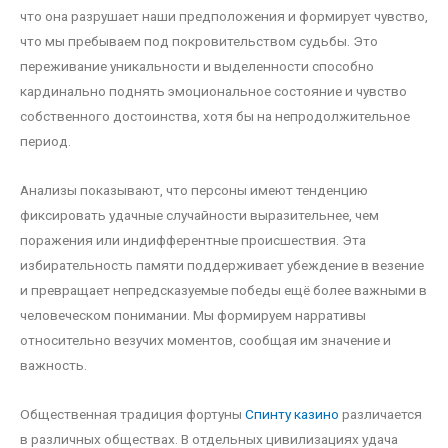
что она разрушает наши предположения и формирует чувство,
что мы пребываем под покровительством судьбы. Это
переживание уникальности и выделенности способно
кардинально поднять эмоциональное состояние и чувство
собственного достоинства, хотя бы на непродолжительное
период.
Анализы показывают, что персоны имеют тенденцию
фиксировать удачные случайности выразительнее, чем
поражения или индифферентные происшествия. Эта
избирательность памяти поддерживает убеждение в везение
и превращает непредсказуемые победы ещё более важными в
человеческом понимании. Мы формируем нарративы
относительно везучих моментов, сообщая им значение и
важность.
Общественная традиция фортуны
Спинту казино
различается
в различных обществах. В отдельных цивилизациях удача