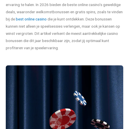
ervaring te halen. In 2026 bieden de beste online casino’s geweldige
deals, waaronder welkomstbonussen en gratis spins, zoals te vinden
bij de
best online casino
die je kunt ontdekken. Deze bonussen
kunnen niet alleen je speelsessies verlengen, maar ook je kansen op
winst vergroten. Dit artikel verkent de meest aantrekkelijke casino
bonussen die dit jaar beschikbaar zijn, zodat jij optimaal kunt
profiteren van je speelervaring.