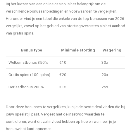
Bij het kiezen van een online casino is het belangrijk om de
verschillende bonusaanbiedingen en voorwaarden te vergelijken.
Hieronder vind je een tabel die enkele van de top bonussen van 2026
vergelijkt, zowel op het gebied van stortingsvereisten als het aanbod
van gratis spins.
Bonus type
Minimale storting
Wagering
Welkomstbonus 350%
€10
30x
Gratis spins (100 spins)
€20
20x
Herlaadbonus 200%
€15
25x
Door deze bonussen te vergelijken, kun je de beste deal vinden die bij
jouw speelstijl past. Vergeet niet de inzetvoorwaarden te
controleren, want dit zal invloed hebben op hoe en wanneer je je
bonuswinst kunt opnemen.