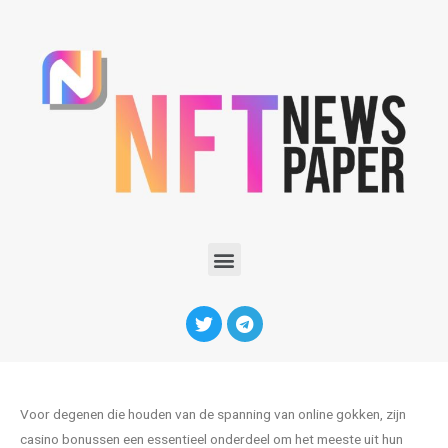
Voor degenen die houden van de spanning van online gokken, zijn
casino bonussen een essentieel onderdeel om het meeste uit hun