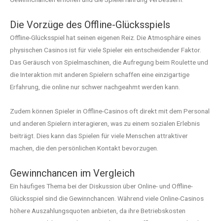
Die Vorzüge des Offline-Glücksspiels
Offline-Glücksspiel hat seinen eigenen Reiz. Die Atmosphäre eines
physischen Casinos ist für viele Spieler ein entscheidender Faktor.
Das Geräusch von Spielmaschinen, die Aufregung beim Roulette und
die Interaktion mit anderen Spielern schaffen eine einzigartige
Erfahrung, die online nur schwer nachgeahmt werden kann.
Zudem können Spieler in Offline-Casinos oft direkt mit dem Personal
und anderen Spielern interagieren, was zu einem sozialen Erlebnis
beiträgt. Dies kann das Spielen für viele Menschen attraktiver
machen, die den persönlichen Kontakt bevorzugen.
Gewinnchancen im Vergleich
Ein häufiges Thema bei der Diskussion über Online- und Offline-
Glücksspiel sind die Gewinnchancen. Während viele Online-Casinos
höhere Auszahlungsquoten anbieten, da ihre Betriebskosten