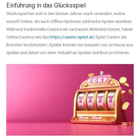
Einführung in das Glücksspiel
Glücksspiel hat sich in den letzten Jahren stark verändert, wobei
sowohl Online- als auch Offline-Optionen zahlreiche Spieler anziehen.
Während traditionelle Casinos ein vertrautes Ambiente bieten, haben
Online-Casinos wie das
https://casino-spinit.at/
Spinit Casino die
Branche revolutioniert. Spieler können nun bequem von zu Hause aus
spielen und dabei von einer Vielzahl an Spielen und Boni profitieren.