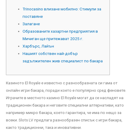
Trinocasino влизане мобилно: Стимули за
поставяне
Залагане
Образованите хазартни предприятия в
Мичиган ще притежават 2025 г.
Харбърс, Лайън
Нашият собствен най-добър
задължителен жив специалист по бакара
Казиното El Royale е известно с разнообразната си гама от
онлайн игри бакара, поради което е популярно сред феновете.
Играчите в местното казино El Royale могат да се насладят на
традиционен бакара и неговите специални алтернативи, като
например микро бакара, което гарантира, че има по нещо за
всеки.
Slots LV предлага разнообразен списък с игри бакара,
както традиционни, така и иновативни.