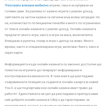
Trinocasino влизане мобилно
играчи, така и за купувачи на
големи суми. За разлика от казино игрите с реален доход,
сайтовете за частни казина са легални във всяка ситуация. Но
не, количеството потенциални печалби е много по-ограничено
от тези в онлайн казината с реален доход. Онлайн казината
предлагат много игри, както и игри на маса, включително
блекджек и рулетка, покер и игри с дилър на живо. Много
мрежи, както и специализирани игри, включват бинго, кено и
скреч карти.
Информацията къде онлайн казината са законно достъпни ще
помогне на играчите да генерират информирани и
контролирани възможности. В тази книга ще разгледаме
съвременната позиция на съдиите в онлайн хазарта в новия
You.S. и ще подчертаем кои онлайн казина имат право да
работят. Единствената ни цел да разгледаме и препоръчаме
най-добрите онлайн казина в САЩ е да гарантираме, че
играчите имат достъп до водещи системи за залагания и се