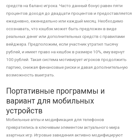
средств на баланс игрока. Часто данный бонус равен пяти
процентов доходя до двадцати процентов и предоставляется
ежедневно, еженедельно или каждый месяц. Необходимо
осознавать, что кэшбэк может быть предложен в виде
реальных денег или дополнительных средств с правилами
вейджера. Предположим, если участник утратил тысячу
рублей, и имеет право на кешбэк в размере 10%, ему вернут
100 рублей. Такая система мотивирует игроков продолжить
партию, снижая финансовые риски и давая дополнительную
возможность выиграть.
Портативные программы и
вариант для мобильных
устройств
Мобильные аппы и модификация для телефонов
превратились в ключевым элементом актуального мира
азартных игр. Игровые заведения активно модифицируют