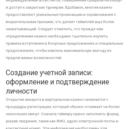
индивидуальные ассистенты, повышенные пределы на кэшаут
и доступ к закрытым турнирам. Вдобавок, многие казино
предоставляют уникальные промоакции и соревнования с
внушительными призами, что делает геймплей еще более
захватывающей. Следует отметить, что прежде чем
определением казино необходимо тщательно изучить
правила вступления в бонусных предложениях и специальных
предложениях, чтобы извлечь максимальную выгоду из
предлагаемых возможностей.
Создание учетной записи:
оформление и подтверждение
личности
Открытие аккаунта в виртуальном казино начинается с
процедуры регистрации, который обычно отнимает не более
нескольких минут. Сначала геймеру нужно заполнить форму,
указав сведения, такие как ФИО, адрес электронной почты и
контактный номер. Эти информация необходимы для