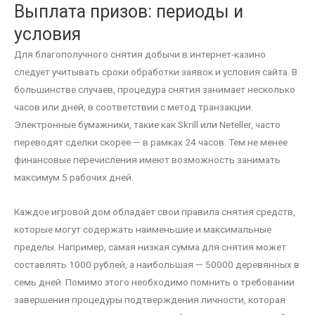
Выплата призов: периоды и
условия
Для благополучного снятия добычи в интернет-казино
следует учитывать сроки обработки заявок и условия сайта. В
большинстве случаев, процедура снятия занимает несколько
часов или дней, в соответствии с метод транзакции.
Электронные бумажники, такие как Skrill или Neteller, часто
переводят сделки скорее — в рамках 24 часов. Тем не менее
финансовые перечисления имеют возможность занимать
максимум 5 рабочих дней.
Каждое игровой дом обладает свои правила снятия средств,
которые могут содержать наименьшие и максимальные
пределы. Например, самая низкая сумма для снятия может
составлять 1000 рублей, а наибольшая — 50000 деревянных в
семь дней. Помимо этого необходимо помнить о требовании
завершения процедуры подтверждения личности, которая