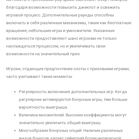
благодаря возможности повысить джекпот и освежить
игровой процесс. Дополнительные раунды способны
включать в себя различные механизмы, такие как бесплатные
вращения, небольшие игры и умножители. Указанные
возможности предоставляют шанс игрокам не только
наслаждаться процессом, но и увеличивать свои
возможности на значительный приз.
Игроки, отдающие предпочтение слоты с призовыми играми,
часто учитывают такие моменты:
Регулярность включения дополнительных игр: Когда
регулярнее активируются бонусные игры, тем больше
вероятность выигрыша.
Величина множителей: Высокие коэффициенты могут
значительно увеличить общий выигрыш.
Многообразие бонусных опций: Наличие различных
видов бонусов делает геймплей более интересной.