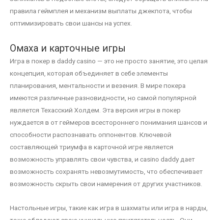
правила геймплея и механизм выплаты джекпота, чтобы
оптимизировать свои шансы на успех.
Омаха и карточные игры
Игра в покер в daddy casino — это не просто занятие, это целая
концепция, которая объединяет в себе элементы
планирования, ментальности и везения. В мире покера
имеются различные разновидности, но самой популярной
является Техасский Холдем. Эта версия игры в покер
нуждается в от геймеров всестороннего понимания шансов и
способности распознавать оппонентов. Ключевой
составляющей триумфа в карточной игре является
возможность управлять свои чувства, и casino daddy дает
возможность сохранять невозмутимость, что обеспечивает
возможность скрыть свои намерения от других участников.
Настольные игры, такие как игра в шахматы или игра в нарды,
тоже обладают свою уникальную притягательность. Они