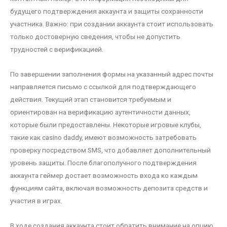
будущего подтверждения аккаунта и защиты сохранности
участника. Важно: при создании аккаунта стоит использовать
только достоверную сведения, чтобы не допустить
трудностей с верификацией.
По завершении заполнения формы на указанный адрес почты
направляется письмо с ссылкой для подтверждающего
действия. Текущий этап становится требуемым и
ориентирован на верификацию аутентичности данных,
которые были предоставлены. Некоторые игровые клубы,
такие как casino daddy, имеют возможность затребовать
проверку посредством SMS, что добавляет дополнительный
уровень защиты. После благополучного подтверждения
аккаунта геймер достает возможность входа ко каждым
функциям сайта, включая возможность депозита средств и
участия в играх.
В ходе создания аккаунта стоит обратить внимание на опцию