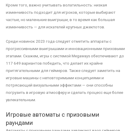
Кроме того, важно учитывать волатильность: низкая
изменчивость подходит для игроков, которые выбирают
частые, но маленькие выигрыши, в то время как большая
изменчивость — для искателей крупных джекпотов.
Среди новинок 2023 года следует отметить аппараты с
прогрессивными выигрышами и инновационными призовыми
этапами. Скажем, игры с системой Megaways обеспечивают до
117 649 вариантов победить, что делает их крайне
притягательными для геймеров. Также следует заметить на
игровые машины с неповторимыми концепциями и
потрясающей визуальными эффектами — они способны
погрузить в игровую атмосферу и сделать процесс еще более
увлекательным.
Игровые автоматы с призовыми
раундами
Автоматы с призовыми раундами завлекают взор геймеров