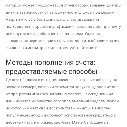
который может продолжаться от некоторых времени до пары
дней, в зависимости от загруженности службы поддержки.
Азартный клуб в большинстве случаев уведомляет
пользователя о уровне верификации через электронную почту
или внутренние сообщения на платформе. Удачное
завершение верификации открывает доступ к обналичиванию
финансов и иным преимуществам учётной записи.
Методы пополнения счета:
предоставляемые способы
Депозит баланса в интернет-казино — это ключевой шаг для
всякого геймера, который стремится получать удовольствие
от процессом игры без ненужных хлопот. На сегодняшний
день имеется множество способов внесения средств, любой
из которых имеет свои достоинства и минусы. Наиболее
популярные методы включают использование кредитных и
дебетных карт, например, как Visa и MasterCard. Данные