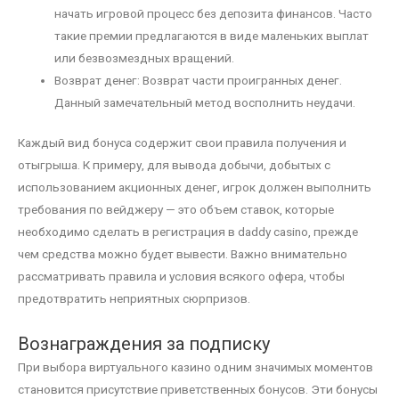
начать игровой процесс без депозита финансов. Часто
такие премии предлагаются в виде маленьких выплат
или безвозмездных вращений.
Возврат денег: Возврат части проигранных денег.
Данный замечательный метод восполнить неудачи.
Каждый вид бонуса содержит свои правила получения и
отыгрыша. К примеру, для вывода добычи, добытых с
использованием акционных денег, игрок должен выполнить
требования по вейджеру — это объем ставок, которые
необходимо сделать в регистрация в daddy casino, прежде
чем средства можно будет вывести. Важно внимательно
рассматривать правила и условия всякого офера, чтобы
предотвратить неприятных сюрпризов.
Вознаграждения за подписку
При выбора виртуального казино одним значимых моментов
становится присутствие приветственных бонусов. Эти бонусы