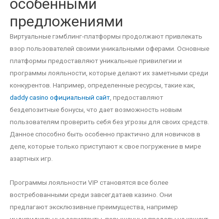
особенными
предложениями
Виртуальные гэмблинг-платформы продолжают привлекать
взор пользователей своими уникальными оферами. Основные
платформы предоставляют уникальные привилегии и
программы лояльности, которые делают их заметными среди
конкурентов. Например, определенные ресурсы, такие как,
daddy casino официальный сайт
, предоставляют
бездепозитные бонусы, что дает возможность новым
пользователям проверить себя без угрозы для своих средств.
Данное способно быть особенно практично для новичков в
деле, которые только приступают к свое погружение в мире
азартных игр.
Программы лояльности VIP становятся все более
востребованными среди завсегдатаев казино. Они
предлагают эксклюзивные преимущества, например