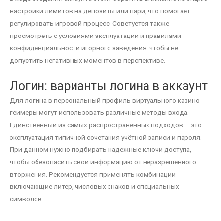
настройки лимитов на депозиты или пари, что помогает
регулировать игровой процесс. Советуется также
просмотреть с условиями эксплуатации и правилами
конфиденциальности игорного заведения, чтобы не
допустить негативных моментов в перспективе.
Логин: варианты логина в аккаунт
Для логина в персональный профиль виртуального казино
геймеры могут использовать различные методы входа.
Единственный из самых распространённых подходов — это
эксплуатация типичной сочетания учётной записи и пароля.
При данном нужно подбирать надежные ключи доступа,
чтобы обезопасить свои информацию от неразрешенного
вторжения. Рекомендуется применять комбинации
включающие литер, числовых знаков и специальных
символов.