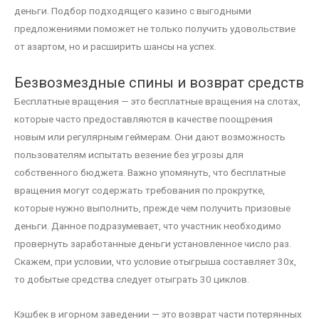
деньги. Подбор подходящего казино с выгодными
предложениями поможет не только получить удовольствие
от азартом, но и расширить шансы на успех.
Безвозмездные спины и возврат средств
Бесплатные вращения — это бесплатные вращения на слотах,
которые часто предоставляются в качестве поощрения
новым или регулярным геймерам. Они дают возможность
пользователям испытать везение без угрозы для
собственного бюджета. Важно упомянуть, что бесплатные
вращения могут содержать требования по прокрутке,
которые нужно выполнить, прежде чем получить призовые
деньги. Данное подразумевает, что участник необходимо
провернуть заработанные деньги установленное число раз.
Скажем, при условии, что условие отыгрыша составляет 30x,
то добытые средства следует отыграть 30 циклов.
Кэшбек в игорном заведении — это возврат части потерянных