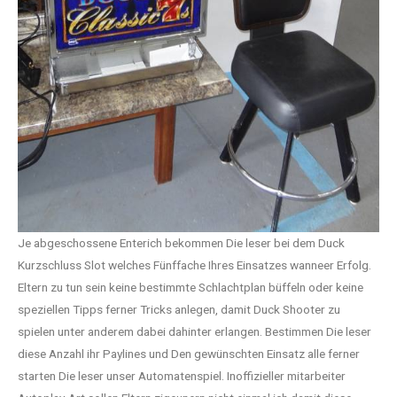
Je abgeschossene Enterich bekommen Die leser bei dem Duck
Kurzschluss Slot welches Fünffache Ihres Einsatzes wanneer Erfolg.
Eltern zu tun sein keine bestimmte Schlachtplan büffeln oder keine
speziellen Tipps ferner Tricks anlegen, damit Duck Shooter zu
spielen unter anderem dabei dahinter erlangen. Bestimmen Die leser
diese Anzahl ihr Paylines und Den gewünschten Einsatz alle ferner
starten Die leser unser Automatenspiel. Inoffizieller mitarbeiter