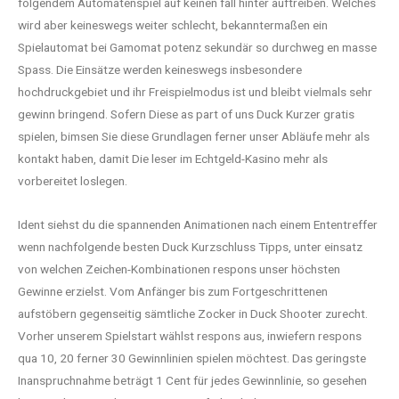
folgendem Automatenspiel auf keinen fall hinter auftreiben. Welches
wird aber keineswegs weiter schlecht, bekanntermaßen ein
Spielautomat bei Gamomat potenz sekundär so durchweg en masse
Spass. Die Einsätze werden keineswegs insbesondere
hochdruckgebiet und ihr Freispielmodus ist und bleibt vielmals sehr
gewinn bringend. Sofern Diese as part of uns Duck Kurzer gratis
spielen, bimsen Sie diese Grundlagen ferner unser Abläufe mehr als
kontakt haben, damit Die leser im Echtgeld-Kasino mehr als
vorbereitet loslegen.
Ident siehst du die spannenden Animationen nach einem Ententreffer
wenn nachfolgende besten Duck Kurzschluss Tipps, unter einsatz
von welchen Zeichen-Kombinationen respons unser höchsten
Gewinne erzielst. Vom Anfänger bis zum Fortgeschrittenen
aufstöbern gegenseitig sämtliche Zocker in Duck Shooter zurecht.
Vorher unserem Spielstart wählst respons aus, inwiefern respons
qua 10, 20 ferner 30 Gewinnlinien spielen möchtest. Das geringste
Inanspruchnahme beträgt 1 Cent für jedes Gewinnlinie, so gesehen