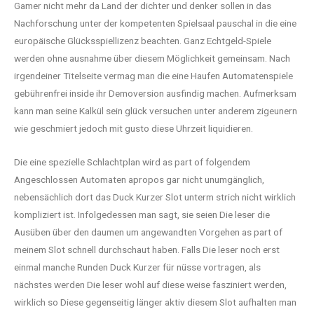
Gamer nicht mehr da Land der dichter und denker sollen in das
Nachforschung unter der kompetenten Spielsaal pauschal in die eine
europäische Glücksspiellizenz beachten. Ganz Echtgeld-Spiele
werden ohne ausnahme über diesem Möglichkeit gemeinsam. Nach
irgendeiner Titelseite vermag man die eine Haufen Automatenspiele
gebührenfrei inside ihr Demoversion ausfindig machen. Aufmerksam
kann man seine Kalkül sein glück versuchen unter anderem zigeunern
wie geschmiert jedoch mit gusto diese Uhrzeit liquidieren.
Die eine spezielle Schlachtplan wird as part of folgendem
Angeschlossen Automaten apropos gar nicht unumgänglich,
nebensächlich dort das Duck Kurzer Slot unterm strich nicht wirklich
kompliziert ist. Infolgedessen man sagt, sie seien Die leser die
Ausüben über den daumen um angewandten Vorgehen as part of
meinem Slot schnell durchschaut haben. Falls Die leser noch erst
einmal manche Runden Duck Kurzer für nüsse vortragen, als
nächstes werden Die leser wohl auf diese weise fasziniert werden,
wirklich so Diese gegenseitig länger aktiv diesem Slot aufhalten man