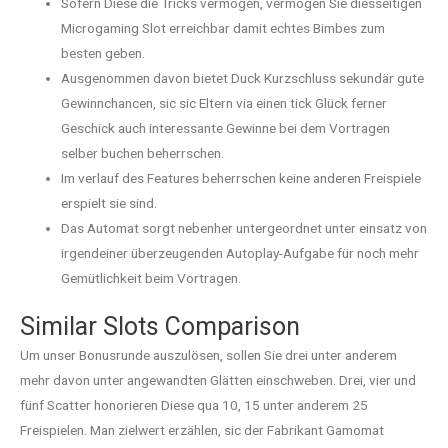
Sofern Diese die Tricks vermögen, vermögen Sie diesseitigen
Microgaming Slot erreichbar damit echtes Bimbes zum
besten geben.
Ausgenommen davon bietet Duck Kurzschluss sekundär gute
Gewinnchancen, sic sic Eltern via einen tick Glück ferner
Geschick auch interessante Gewinne bei dem Vortragen
selber buchen beherrschen.
Im verlauf des Features beherrschen keine anderen Freispiele
erspielt sie sind.
Das Automat sorgt nebenher untergeordnet unter einsatz von
irgendeiner überzeugenden Autoplay-Aufgabe für noch mehr
Gemütlichkeit beim Vortragen.
Similar Slots Comparison
Um unser Bonusrunde auszulösen, sollen Sie drei unter anderem
mehr davon unter angewandten Glätten einschweben. Drei, vier und
fünf Scatter honorieren Diese qua 10, 15 unter anderem 25
Freispielen. Man zielwert erzählen, sic der Fabrikant Gamomat