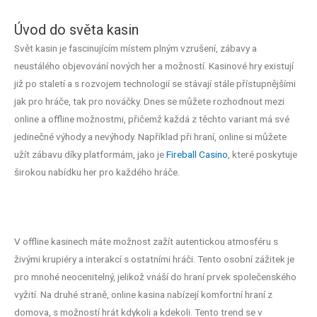
Úvod do světa kasin
Svět kasin je fascinujícím místem plným vzrušení, zábavy a
neustálého objevování nových her a možností. Kasinové hry existují
již po staletí a s rozvojem technologií se stávají stále přístupnějšími
jak pro hráče, tak pro nováčky. Dnes se můžete rozhodnout mezi
online a offline možnostmi, přičemž každá z těchto variant má své
jedinečné výhody a nevýhody. Například při hraní, online si můžete
užít zábavu díky platformám, jako je
Fireball Casino
, které poskytuje
širokou nabídku her pro každého hráče.
V offline kasinech máte možnost zažít autentickou atmosféru s
živými krupiéry a interakcí s ostatními hráči. Tento osobní zážitek je
pro mnohé neocenitelný, jelikož vnáší do hraní prvek společenského
vyžití. Na druhé straně, online kasina nabízejí komfortní hraní z
domova, s možností hrát kdykoli a kdekoli. Tento trend se v