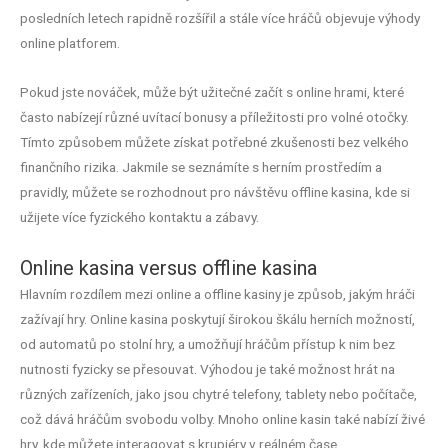
posledních letech rapidně rozšířil a stále více hráčů objevuje výhody
online platforem.
Pokud jste nováček, může být užitečné začít s online hrami, které
často nabízejí různé uvítací bonusy a příležitosti pro volné otočky.
Tímto způsobem můžete získat potřebné zkušenosti bez velkého
finančního rizika. Jakmile se seznámíte s herním prostředím a
pravidly, můžete se rozhodnout pro návštěvu offline kasina, kde si
užijete více fyzického kontaktu a zábavy.
Online kasina versus offline kasina
Hlavním rozdílem mezi online a offline kasiny je způsob, jakým hráči
zažívají hry. Online kasina poskytují širokou škálu herních možností,
od automatů po stolní hry, a umožňují hráčům přístup k nim bez
nutnosti fyzicky se přesouvat. Výhodou je také možnost hrát na
různých zařízeních, jako jsou chytré telefony, tablety nebo počítače,
což dává hráčům svobodu volby. Mnoho online kasin také nabízí živé
hry, kde můžete interagovat s krupiéry v reálném čase