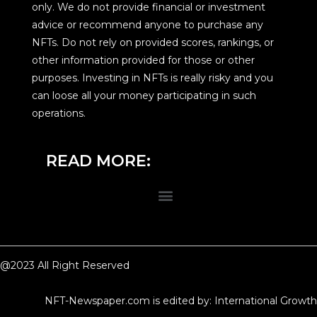
only. We do not provide financial or investment
advice or recommend anyone to purchase any
NFTs. Do not rely on provided scores, rankings, or
other information provided for those or other
purposes. Investing in NFTs is really risky and you
can loose all your money participating in such
operations.
READ MORE:
@2023 All Right Reserved
NFT-Newspaper.com is edited by: International Growth