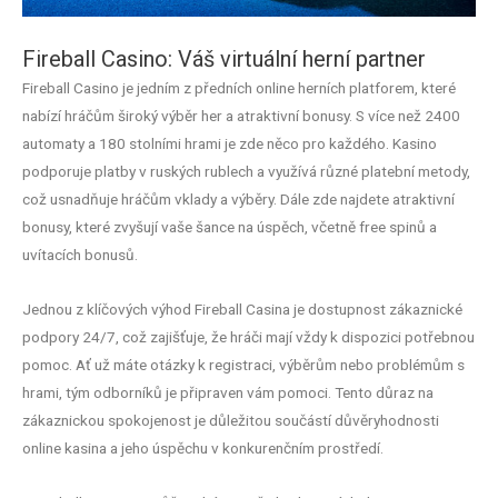
Fireball Casino: Váš virtuální herní partner
Fireball Casino je jedním z předních online herních platforem, které
nabízí hráčům široký výběr her a atraktivní bonusy. S více než 2400
automaty a 180 stolními hrami je zde něco pro každého. Kasino
podporuje platby v ruských rublech a využívá různé platební metody,
což usnadňuje hráčům vklady a výběry. Dále zde najdete atraktivní
bonusy, které zvyšují vaše šance na úspěch, včetně free spinů a
uvítacích bonusů.
Jednou z klíčových výhod Fireball Casina je dostupnost zákaznické
podpory 24/7, což zajišťuje, že hráči mají vždy k dispozici potřebnou
pomoc. Ať už máte otázky k registraci, výběrům nebo problémům s
hrami, tým odborníků je připraven vám pomoci. Tento důraz na
zákaznickou spokojenost je důležitou součástí důvěryhodnosti
online kasina a jeho úspěchu v konkurenčním prostředí.