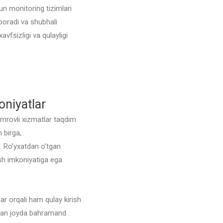
un monitoring tizimlari
 boradi va shubhali
avfsizligi va qulayligi
oniyatlar
amrovli xizmatlar taqdim
 birga,
i. Ro’yxatdan o’tgan
sh imkoniyatiga ega
lar orqali ham qulay kirish
talgan joyda bahramand