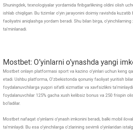
Shuningdek, texnologiyalar yordamida firibgarlikning oldini olish uch
ishlab chiqilgan. Bu tizimlar o’yin jarayonini doimiy ravishda kuzatib
faoliyatni aniqlashga yordam beradi. Shu bilan birga, o’yinchilarning x
ta’minlanadi.
Mostbet: O’yinlarni o’ynashda yangi imk
Mostbet onlayn platformasi sport va kazino o’yinlari uchun keng q
etadi. Ushbu platforma, O’zbekistonda qonuniy faoliyat yuritish bilan
foydalanuvchilarga yuqori sifatli xizmatlar va xavfsizlikni ta’minlayd
foydalanuvchilar 125% gacha xush kelibsiz bonus va 250 frispin oli
bo’ladilar.
Mostbet nafaqat o’yinlarni o’ynash imkonini beradi, balki mobil ilova
ta’minlaydi. Bu esa o’yinchilarga o’zlarining sevimli o’yinlaridan is