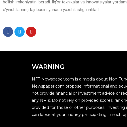
bo’lish imkoniyatini beradi. Ilg’or texnikalar va innovatsiyalar yord
o’yinchilarning tajribasini yanada yaxshilashga intiladi.
WARNING
NFT-Newspaper.com is a media about Non Fung
Newspaper.com propose informational and educ
not provide financial or investment advice or
any NFTs. Do not rely on provided scores, rankin
provided for those or other purposes. Investing i
can loose all your money participating in such op