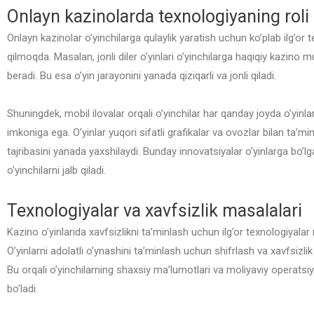
Onlayn kazinolarda texnologiyaning roli
Onlayn kazinolar o’yinchilarga qulaylik yaratish uchun ko’plab ilg’or t
qilmoqda. Masalan, jonli diler o’yinlari o’yinchilarga haqiqiy kazino 
beradi. Bu esa o’yin jarayonini yanada qiziqarli va jonli qiladi.
Shuningdek, mobil ilovalar orqali o’yinchilar har qanday joyda o’yin
imkoniga ega. O’yinlar yuqori sifatli grafikalar va ovozlar bilan ta’mi
tajribasini yanada yaxshilaydi. Bunday innovatsiyalar o’yinlarga bo’lg
o’yinchilarni jalb qiladi.
Texnologiyalar va xavfsizlik masalalari
Kazino o’yinlarida xavfsizlikni ta’minlash uchun ilg’or texnologiyal
O’yinlarni adolatli o’ynashini ta’minlash uchun shifrlash va xavfsizlik 
Bu orqali o’yinchilarning shaxsiy ma’lumotlari va moliyaviy operatsi
bo’ladi.