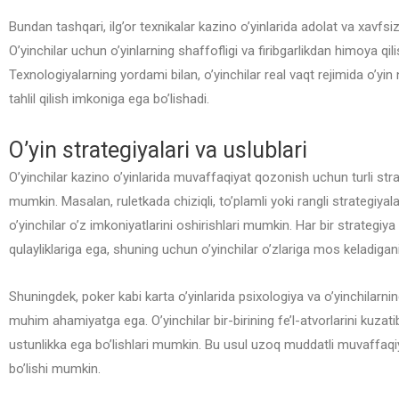
Bundan tashqari, ilg’or texnikalar kazino o’yinlarida adolat va xavfsizl
O’yinchilar uchun o’yinlarning shaffofligi va firibgarlikdan himoya qi
Texnologiyalarning yordami bilan, o’yinchilar real vaqt rejimida o’yin 
tahlil qilish imkoniga ega bo’lishadi.
O’yin strategiyalari va uslublari
O’yinchilar kazino o’yinlarida muvaffaqiyat qozonish uchun turli strat
mumkin. Masalan, ruletkada chiziqli, to’plamli yoki rangli strategiyala
o’yinchilar o’z imkoniyatlarini oshirishlari mumkin. Har bir strategiya
qulayliklariga ega, shuning uchun o’yinchilar o’zlariga mos keladigan
Shuningdek, poker kabi karta o’yinlarida psixologiya va o’yinchilarnin
muhim ahamiyatga ega. O’yinchilar bir-birining fe’l-atvorlarini kuzatib
ustunlikka ega bo’lishlari mumkin. Bu usul uzoq muddatli muvaffaq
bo’lishi mumkin.