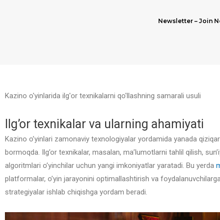
Newsletter – Join N
Kazino o'yinlarida ilg'or texnikalarni qo'llashning samarali usuli
Ilg’or texnikalar va ularning ahamiyati
Kazino o’yinlari zamonaviy texnologiyalar yordamida yanada qiziqarli 
bormoqda. Ilg’or texnikalar, masalan, ma’lumotlarni tahlil qilish, sun’iy
algoritmlari o’yinchilar uchun yangi imkoniyatlar yaratadi. Bu yerda
m
platformalar, o’yin jarayonini optimallashtirish va foydalanuvchilar
strategiyalar ishlab chiqishga yordam beradi.