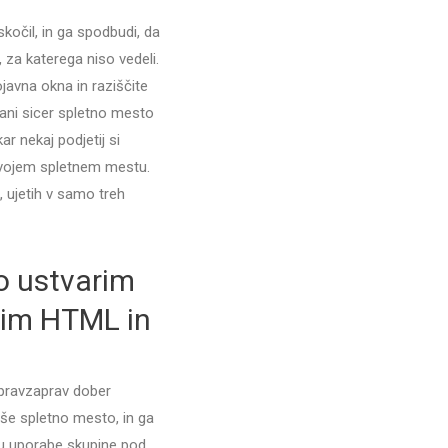
kočil, in ga spodbudi, da
, za katerega niso vedeli.
ojavna okna in raziščite
rani sicer spletno mesto
r nekaj podjetij si
svojem spletnem mestu.
 ujetih v samo treh
ko ustvarim
nim HTML in
 pravzaprav dober
aše spletno mesto, in ga
ju uporabe skupine pod