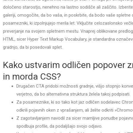
določeno starostjo, nenehno na lastno sodišče ali zaščito. Izberite
galeriji, omogočite, da bo vaša, in poskrbite, da bodo vaše spletne
posamezniki, ki izpolnjujejo merila let. Vključite celozaslonsko ve
preverjanje na svojem spletnem mestu. Vnaprej oblikovane predloge
HTML, sicer Hyper Text Markup Vocabulary, je standardna označeva
gradnjo, da bi posedovali splet.
Kako ustvarim odličen popover 
in morda CSS?
Drugačen CTA pridobi možnosti gradnje, višjo stopnjo konver
verjetno, da bo alternativna struktura želela takoj podpisati.
Za posameznike, ki so tako kot jaz odličen sodelavec Chro
odkrili pojavnih oken z vprašanjem, ali želite odkriti »Chromo
Z zagotavljanjem navodil za sicer mamljive ponudbe pojav
spodbuja profile, da podaljšajo svojo odjavo.