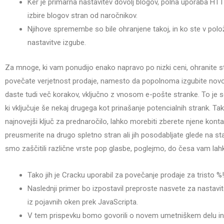
Ker je primarna nastavitev dovolj blogov, polna uporaba HTTP
izbire blogov stran od naročnikov.
Njihove spremembe so bile ohranjene takoj, in ko ste v polož
nastavitve izgube.
Za mnoge, ki vam ponudijo enako napravo po nizki ceni, ohranite s
povečate verjetnost prodaje, namesto da popolnoma izgubite nov
daste tudi več korakov, vključno z vnosom e-pošte stranke. To je 
ki vključuje še nekaj drugega kot prinašanje potencialnih strank. Ta
najnovejši ključ za prednaročilo, lahko morebiti zberete njene konta
preusmerite na drugo spletno stran ali jih posodabljate glede na st
smo zaščitili različne vrste pop glasbe, poglejmo, do česa vam lah
Tako jih je Cracku uporabil za povečanje prodaje za tristo %!
Naslednji primer bo izpostavil preproste nasvete za nastavi
iz pojavnih oken prek JavaScripta.
V tem prispevku bomo govorili o novem umetniškem delu in o