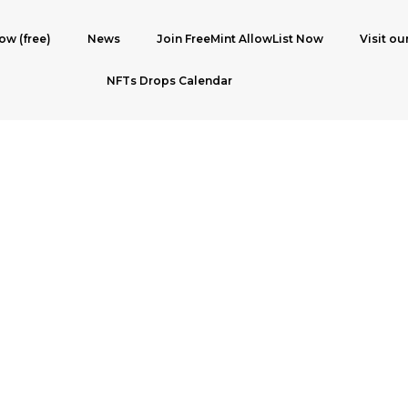
ow (free)
News
Join FreeMint AllowList Now
Visit ou
NFTs Drops Calendar