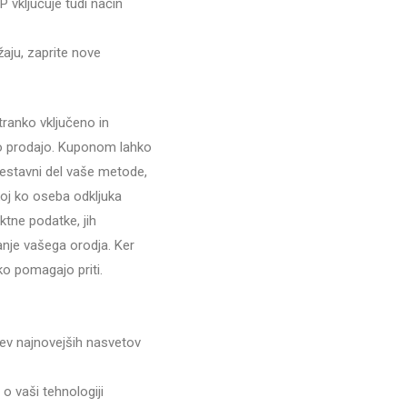
 vključuje tudi način
aju, zaprite nove
tranko vključeno in
o prodajo. Kuponom lahko
sestavni del vaše metode,
koj ko oseba odkljuka
ktne podatke, jih
anje vašega orodja. Ker
ko pomagajo priti.
tev najnovejših nasvetov
 vaši tehnologiji