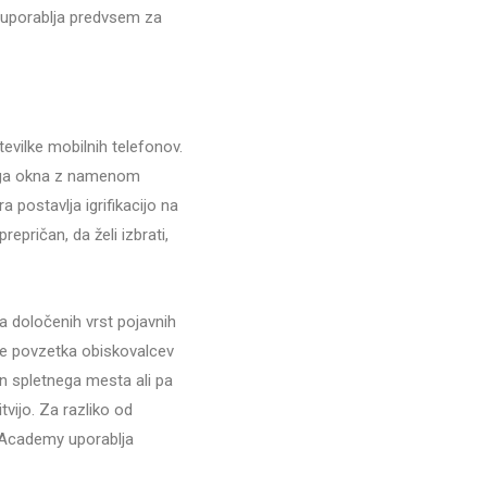
se uporablja predvsem za
evilke mobilnih telefonov.
nega okna z namenom
 postavlja igrifikacijo na
repričan, da želi izbrati,
ja določenih vrst pojavnih
nje povzetka obiskovalcev
an spletnega mesta ali pa
tvijo. Za razliko od
h Academy uporablja