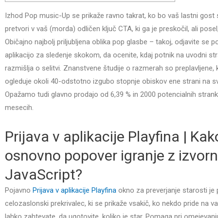
Izhod Pop music-Up se prikaže ravno takrat, ko bo vaš lastni gost s
pretvori v vaš (morda) odličen ključ CTA, ki ga je preskočil, ali posel
Običajno najbolj priljubljena oblika pop glasbe – takoj, odjavite se p
aplikacijo za sledenje skokom, da ocenite, kdaj potnik na uvodni st
razmišlja o selitvi.
Znanstvene študije o razmerah so preplavljene, ka
ogleduje okoli 40-odstotno izgubo stopnje obiskov ene strani na 
Opažamo tudi glavno prodajo od 6,39 % in 2000 potencialnih strank,
mesecih.
Prijava v aplikacije Playfina | Ka
osnovno popover igranje z izvor
JavaScript?
Pojavno
Prijava v aplikacije Playfina
okno za preverjanje starosti je
celozaslonski prekrivalec, ki se prikaže vsakič, ko nekdo pride na v
lahko zahtevate, da ugotovite, koliko je star. Pomaga pri omejevan