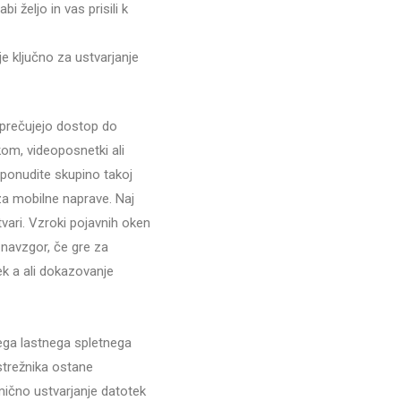
 željo in vas prisili k
je ključno za ustvarjanje
reprečujejo dostop do
om, videoposnetki ali
 ponudite skupino takoj
 za mobilne naprave. Naj
vari. Vzroki pojavnih oken
 navzgor, če gre za
k a ali dokazovanje
ega lastnega spletnega
 strežnika ostane
ično ustvarjanje datotek