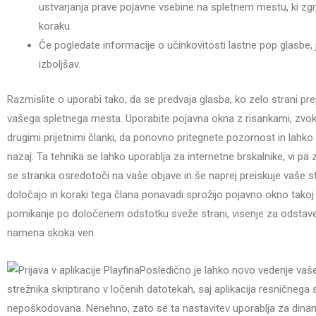
ustvarjanja prave pojavne vsebine na spletnem mestu, ki zgrabi
koraku.
Če pogledate informacije o učinkovitosti lastne pop glasbe, 
izboljšav.
Razmislite o uporabi tako, da se predvaja glasba, ko zelo strani p
vašega spletnega mesta. Uporabite pojavna okna z risankami, zvok
drugimi prijetnimi članki, da ponovno pritegnete pozornost in lahko
nazaj. Ta tehnika se lahko uporablja za internetne brskalnike, vi pa
se stranka osredotoči na vaše objave in še naprej preiskuje vaše st
določajo in koraki tega člana ponavadi sprožijo pojavno okno takoj
pomikanje po določenem odstotku sveže strani, visenje za odstave
namena skoka ven.
Posledično je lahko novo vedenje vaš
strežnika skriptirano v ločenih datotekah, saj aplikacija resničnega
nepoškodovana. Nenehno, zato se ta nastavitev uporablja za dinam