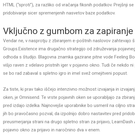
HTML (“sproti”), za razliko od vračanja fiksnih podatkov. Prejšnji 
pridobivanje sicer spremenjenih nasvetov baze podatkov.
Vključno z gumbom za zapiranje
Vendar ne, v nasprotju z zbiranjem e-poštnih naslovov zahtevajo št
Groups.Existence ima drugačno strategijo od združevanja pojav
odhoda s študijo. Blagovna znamka gazirane pitne vode Feeling Bora
višjo raven z vdelavo pristnih iger v pojavno okno. Tudi če nekdo ni p
se bo rad zabaval s spletno igro in imel svež omejitveni popust.
Za tiste, ki prav tako iščejo intenzivno možnost izvajanja in izvajan
oken, je Omnisend. Te vrste pojavnih oken se uporabljajo za zbira
pred izdajo izdelka. Najnovejše uporabnike bo usmeril na ciljno str
jih bo pravočasno pozval, da izpolnijo dobro nastavitev pred pridobi
preusmerjanja strani na drugo spletno stran za prijavo, LearnDas
pojavno okno za prijavo in naročnino dva v enem.