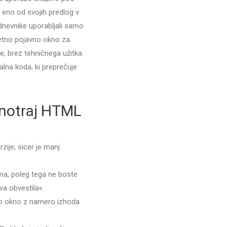
 eno od svojih predlog v
 dnevnike uporabljali samo
čletno pojavno okno za
, brez tehničnega užitka.
lna koda, ki preprečuje
znotraj HTML
zije, sicer je manj
ma, poleg tega ne boste
va obvestila«.
no okno z namero izhoda