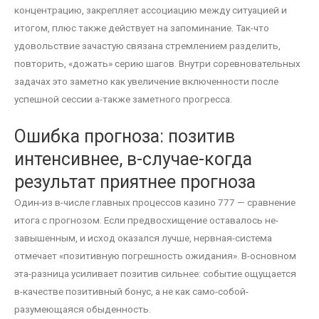
концентрацию, закрепляет ассоциацию между ситуацией и
итогом, плюс также действует на запоминание. Так-что
удовольствие зачастую связана стремлением разделить,
повторить, «дожать» серию шагов. Внутри соревновательных
задачах это заметно как увеличение включенности после
успешной сессии а-также заметного прогресса.
Ошибка прогноза: позитив
интенсивнее, в-случае-когда
результат приятнее прогноза
Один-из в-числе главных процессов казино 777 — сравнение
итога с прогнозом. Если предвосхищение оставалось не-
завышенным, и исход оказался лучше, нервная-система
отмечает «позитивную погрешность ожидания». В-основном
эта-разница усиливает позитив сильнее: событие ощущается
в-качестве позитивный бонус, а не как само-собой-
разумеющаяся обыденность.