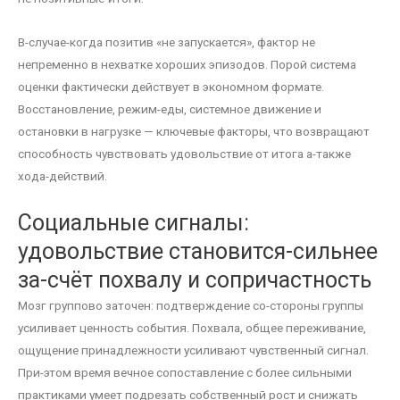
В-случае-когда позитив «не запускается», фактор не
непременно в нехватке хороших эпизодов. Порой система
оценки фактически действует в экономном формате.
Восстановление, режим-еды, системное движение и
остановки в нагрузке — ключевые факторы, что возвращают
способность чувствовать удовольствие от итога а-также
хода-действий.
Социальные сигналы:
удовольствие становится-сильнее
за-счёт похвалу и сопричастность
Мозг группово заточен: подтверждение со-стороны группы
усиливает ценность события. Похвала, общее переживание,
ощущение принадлежности усиливают чувственный сигнал.
При-этом время вечное сопоставление с более сильными
практиками умеет подрезать собственный рост и снижать