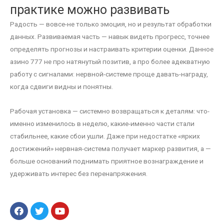
практике можно развивать
Радость — вовсе-не только эмоция, но и результат обработки
данных. Развиваемая часть — навык видеть прогресс, точнее
определять прогнозы и настраивать критерии оценки. Данное
азино 777 не про натянутый позитив, а про более адекватную
работу с сигналами: нервной-системе проще давать-награду,
когда сдвиги видны и понятны.
Рабочая установка — системно возвращаться к деталям: что-
именно изменилось в неделю, какие-именно части стали
стабильнее, какие сбои ушли. Даже при недостатке «ярких
достижений» нервная-система получает маркер развития, а —
больше оснований поднимать приятное вознаграждение и
удерживать интерес без перенапряжения.