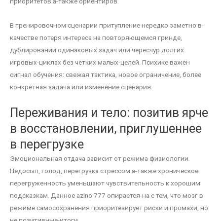
приоритетов а-также ориентиров.
В тренировочном сценарии притупление нередко заметно в-
качестве потеря интереса на повторяющемся гринде,
дублировании одинаковых задач или чересчур долгих
игровых-циклах без четких малых-целей. Психике важен
сигнал обучения: свежая тактика, новое ограничение, более
конкретная задача или изменение сценария.
Переживания и тело: позитив ярче
в восстановлении, приглушеннее
в перегрузке
Эмоциональная отдача зависит от режима физиологии.
Недосып, голод, перегрузка стрессом а-также хроническое
перегруженность уменьшают чувствительность к хорошим
подсказкам. Данное azino 777 опирается-на с тем, что мозг в
режиме самосохранения приоритезирует риски и промахи, но
не позитивные-итоги.