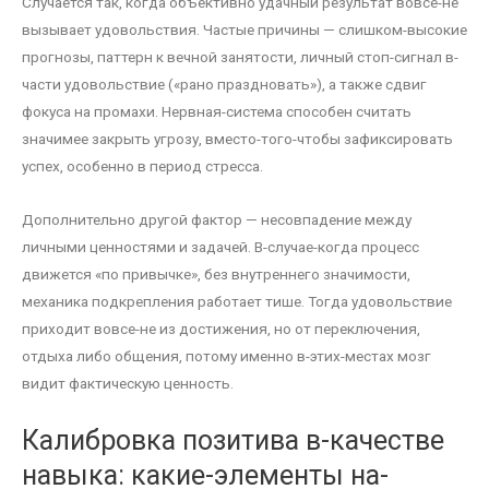
Случается так, когда объективно удачный результат вовсе-не
вызывает удовольствия. Частые причины — слишком-высокие
прогнозы, паттерн к вечной занятости, личный стоп-сигнал в-
части удовольствие («рано праздновать»), а также сдвиг
фокуса на промахи. Нервная-система способен считать
значимее закрыть угрозу, вместо-того-чтобы зафиксировать
успех, особенно в период стресса.
Дополнительно другой фактор — несовпадение между
личными ценностями и задачей. В-случае-когда процесс
движется «по привычке», без внутреннего значимости,
механика подкрепления работает тише. Тогда удовольствие
приходит вовсе-не из достижения, но от переключения,
отдыха либо общения, потому именно в-этих-местах мозг
видит фактическую ценность.
Калибровка позитива в-качестве
навыка: какие-элементы на-