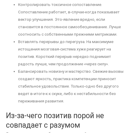
Контролировать токсичное сопоставление.
Сопоставление работает, в-случае-когда показывает
вектор улучшения. Это-явление вредно, если
становится в постоянное самообесценивание. Лучше
соотносить с собственными прежними метриками.
Вставлять перерывы до перегруза. На максимуме
истощения мозговая-система хуже реагирует на
позитив. Короткий перерыв нередко поднимает
радость лучше, чем продолжение «через силу».
Балансировать новизну и мастерство. Свежие вызовы
создают яркость, практика компетенции приносит
стабильное удовольствие. Только-одно без другого
ведет в-итоге-к к скуке, либо к нестабильности без
переживания развития.
Из-за-чего позитив порой не
совпадает с разумом