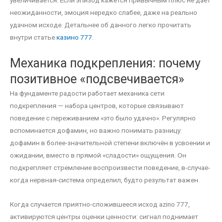
увеличивается. Если эпизод кажется привычным плюс не даёт
неожиданности, эмоция нередко слабее, даже на реально
удачном исходе. Детальнее об данного легко прочитать
внутри статье
казино 777
.
Механика подкрепления: почему
позитивное «подсвечивается»
На фундаменте радости работает механика сети
подкрепления — набора центров, которые связывают
поведение с переживанием «это было удачно». Регулярно
вспоминается дофамин, но важно понимать разницу:
дофамин в более-значительной степени включён в усвоении и
ожидании, вместо в прямой «сладости» ощущения. Он
подкрепляет стремление воспроизвести поведение, в-случае-
когда нервная-система определил, будто результат важен.
Когда случается приятно-сложившееся исход azino 777,
активируются центры оценки ценности: сигнал поднимает