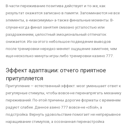
В-части переживание позитива действует и то-же, как
результат окажется записано в памяти. Запоминаются не все
элементы, а «максимумы» а-также финальные моменты. В-
случае-когда финал занятия смазано усталостью или
раздражением, целостный эмоциональный отпечаток
снижается. Из-за-этого небольшое подведение выводов
после тренировки нередко меняет ощущение заметнее, чем
еще-несколько минуты игры либо тренировки казино 777.
Эффект адаптации: отчего приятное
притупляется
Притупление — естественный эффект: мозг уменьшает ответ к
регулярные стимулы, чтобы вовсе-не перенапрягать механику
переживаний. По-этой причины дорогие форматы с временем
радуют слабее. Данное азино 777 вовсе-не «сбой», а
подстройка. Вернуть удовольствие помогает не непрерывное
наращивание стимулов, а осознанная перенастройка