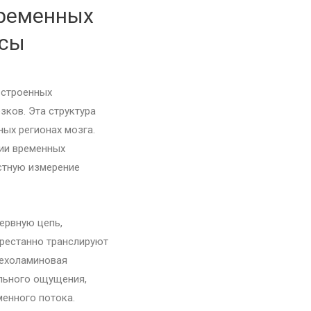
временных
асы
встроенных
зков. Эта структура
ых регионах мозга.
нии временных
стную измерение
ервную цепь,
рестанно транслируют
техоламиновая
льного ощущения,
менного потока.