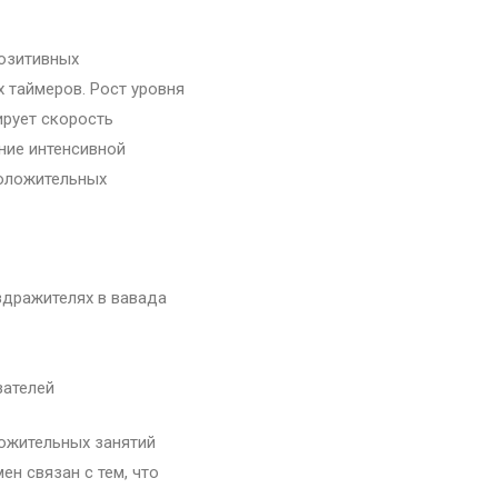
позитивных
 таймеров. Рост уровня
ирует скорость
ние интенсивной
положительных
дражителях в вавада
зателей
ожительных занятий
н связан с тем, что