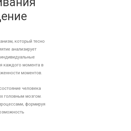
ивания
щение
анизм, который тесно
ятие анализирует
к индивидуальные
ия каждого момента в
яженности моментов.
состояние человека
ых головным мозгом.
процессами, формируя
возможность