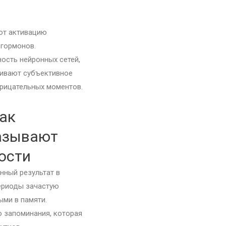
ют активацию
 гормонов.
ость нейронных сетей,
гивают субъективное
рицательных моментов.
как
азывают
ости
нный результат в
ериоды зачастую
ыми в памяти.
 запоминания, которая