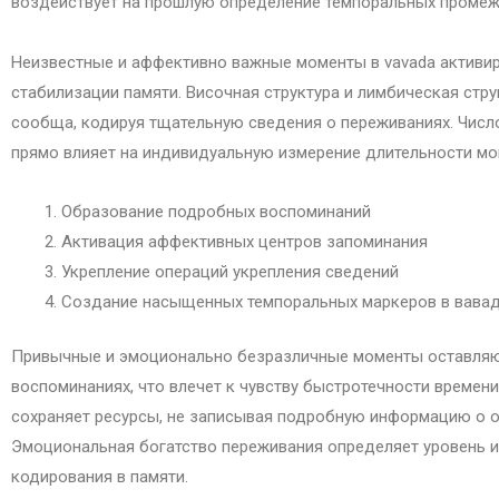
воздействует на прошлую определение темпоральных промеж
Неизвестные и аффективно важные моменты в vavada активи
стабилизации памяти. Височная структура и лимбическая стр
сообща, кодируя тщательную сведения о переживаниях. Числ
прямо влияет на индивидуальную измерение длительности мо
Образование подробных воспоминаний
Активация аффективных центров запоминания
Укрепление операций укрепления сведений
Создание насыщенных темпоральных маркеров в вавад
Привычные и эмоционально безразличные моменты оставляю
воспоминаниях, что влечет к чувству быстротечности времен
сохраняет ресурсы, не записывая подробную информацию о 
Эмоциональная богатство переживания определяет уровень и
кодирования в памяти.