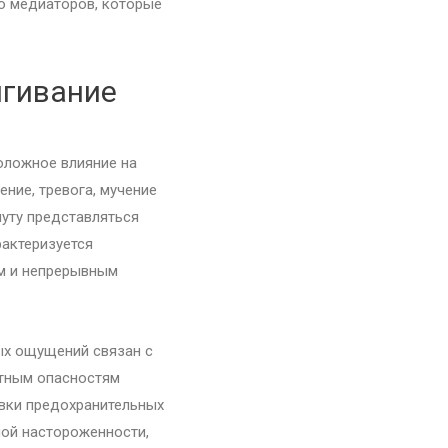
о медиаторов, которые
ягивание
оложное влияние на
ение, тревога, мучение
уту представляться
рактеризуется
м и непрерывным
ых ощущений связан с
тным опасностям
вки предохранительных
ной настороженности,