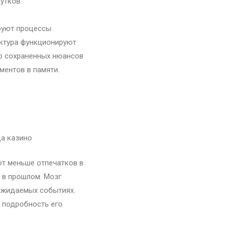
утков.
руют процессы
уктура функционируют
о сохраненных нюансов
ментов в памяти.
а казино
т меньше отпечатков в
и в прошлом. Мозг
ожидаемых событиях.
 подробность его