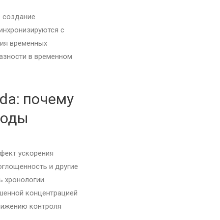
в создание
синхронизируются с
ия временных
азности в временном
da: почему
иоды
фект ускорения
оглощенность и другие
ь хронологии.
ышенной концентрацией
снижению контроля