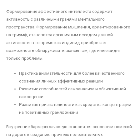
Формирование аффективного интеллекта содержит
активность с различными гранями ментального
пространства. Формирование мышления, ориентированного
на триумф, становится органичным исходом данной
активности, в то время как индивид приобретает
возможность обнаруживать шансы там, где иные видят
только проблемы.
Практика внимательности для более качественного
осознания личных аффективных реакций
Развитие способностей самоанализа и объективной
самооценки
Развитие признательности как средства концентрации
на позитивных гранях жизни
Внутренние барьеры зачастую становятся основным помехой
на дороге к созданию прочных положительных