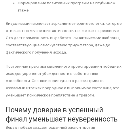
Формирование позитивных программ на глубинном
этаже
Визуализация включает зеркальные нервные клетки, которые
отвечают на мысленные активность так же, как на реальные.
Это дает возможность выработать синаптические шаблоны,
соответствующие самочувствию триумфатора, даже до
фактического получения исхода.
Постоянная практика мысленного проектирования победных
исходов укрепляет убежденность в собственные
способности. Сознание приступает к рассматривать
желаемый итог как природное и выполнимое состояние, что
уменьшает психическое препятствие и тревоги.
Почему доверие в успешный
финал уменьшает неуверенность
Вера в победе создает охранный заслон против