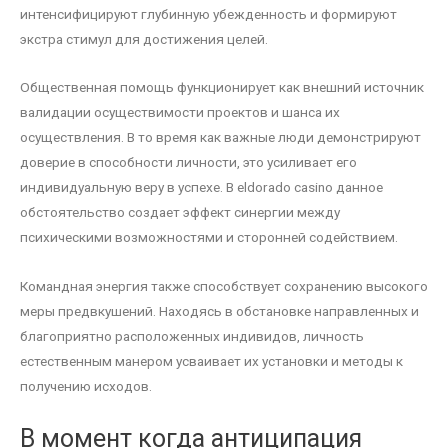
интенсифицируют глубинную убежденность и формируют
экстра стимул для достижения целей.
Общественная помощь функционирует как внешний источник
валидации осуществимости проектов и шанса их
осуществления. В то время как важные люди демонстрируют
доверие в способности личности, это усиливает его
индивидуальную веру в успехе. В eldorado casino данное
обстоятельство создает эффект синергии между
психическими возможностями и сторонней содействием.
Командная энергия также способствует сохранению высокого
меры предвкушений. Находясь в обстановке направленных и
благоприятно расположенных индивидов, личность
естественным манером усваивает их установки и методы к
получению исходов.
В момент когда антиципация