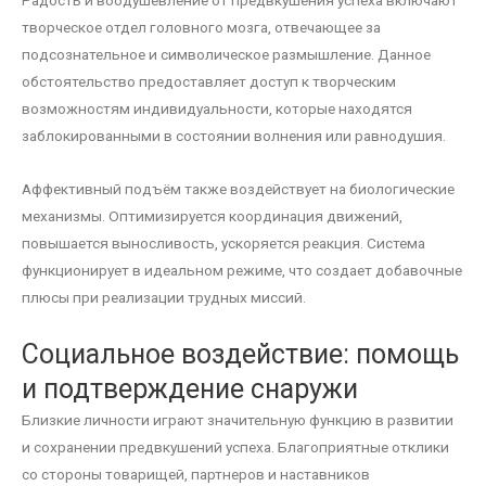
творческое отдел головного мозга, отвечающее за
подсознательное и символическое размышление. Данное
обстоятельство предоставляет доступ к творческим
возможностям индивидуальности, которые находятся
заблокированными в состоянии волнения или равнодушия.
Аффективный подъём также воздействует на биологические
механизмы. Оптимизируется координация движений,
повышается выносливость, ускоряется реакция. Система
функционирует в идеальном режиме, что создает добавочные
плюсы при реализации трудных миссий.
Социальное воздействие: помощь
и подтверждение снаружи
Близкие личности играют значительную функцию в развитии
и сохранении предвкушений успеха. Благоприятные отклики
со стороны товарищей, партнеров и наставников