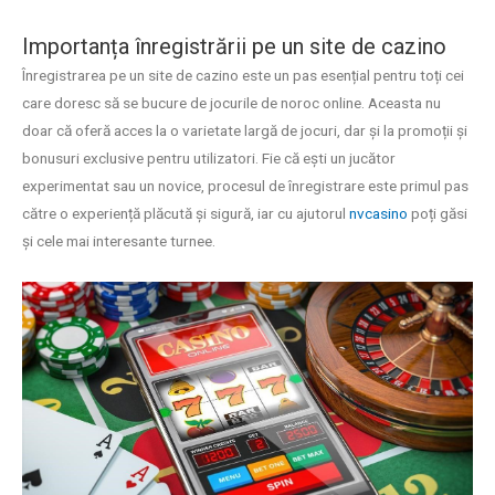
Importanța înregistrării pe un site de cazino
Înregistrarea pe un site de cazino este un pas esențial pentru toți cei
care doresc să se bucure de jocurile de noroc online. Aceasta nu
doar că oferă acces la o varietate largă de jocuri, dar și la promoții și
bonusuri exclusive pentru utilizatori. Fie că ești un jucător
experimentat sau un novice, procesul de înregistrare este primul pas
către o experiență plăcută și sigură, iar cu ajutorul
nvcasino
poți găsi
și cele mai interesante turnee.