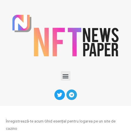
Înregistrează-te acum Ghid esențial pentru logarea pe un site de
cazino