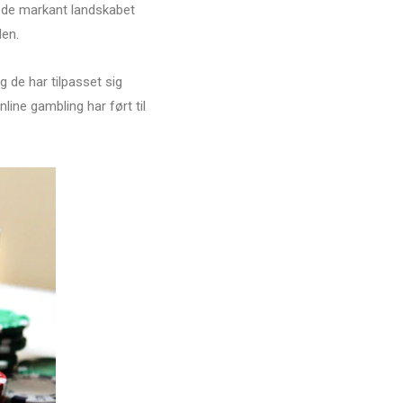
ede markant landskabet
den.
og de har tilpasset sig
ine gambling har ført til