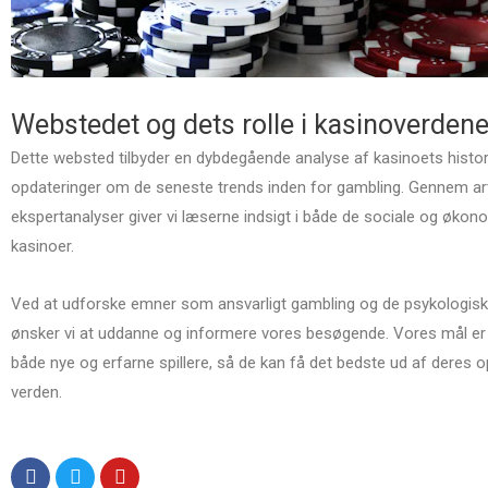
Webstedet og dets rolle i kasinoverden
Dette websted tilbyder en dybdegående analyse af kasinoets histor
opdateringer om de seneste trends inden for gambling. Gennem arti
ekspertanalyser giver vi læserne indsigt i både de sociale og økon
kasinoer.
Ved at udforske emner som ansvarligt gambling og de psykologiske
ønsker vi at uddanne og informere vores besøgende. Vores mål er
både nye og erfarne spillere, så de kan få det bedste ud af deres o
verden.