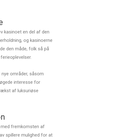
e
v kasinoet en del af den
erholdning, og kasinoerne
rede den måde, folk så på
ferieoplevelser.
til nye områder, såsom
 øgede interesse for
vækst af luksuriøse
on
er med fremkomsten af
av spillere mulighed for at