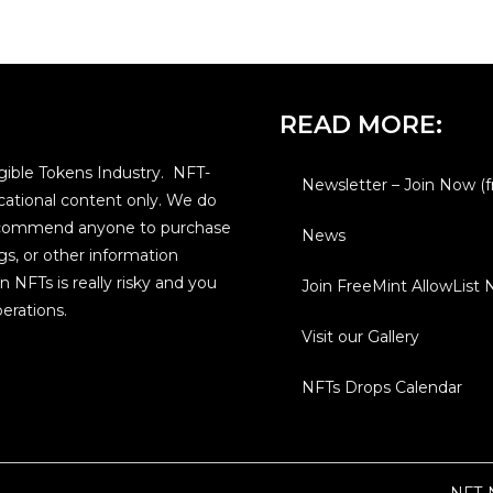
READ MORE:
ible Tokens Industry. NFT-
Newsletter – Join Now (f
ational content only. We do
 recommend anyone to purchase
News
gs, or other information
n NFTs is really risky and you
Join FreeMint AllowList
erations.
Visit our Gallery
NFTs Drops Calendar