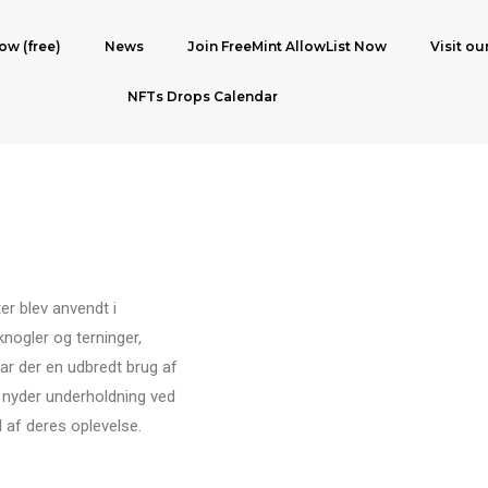
ow (free)
News
Join FreeMint AllowList Now
Visit ou
NFTs Drops Calendar
ter blev anvendt i
 knogler og terninger,
var der en udbredt brug af
 nyder underholdning ved
 af deres oplevelse.