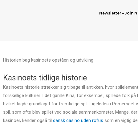
Newsletter – Join N
Historien bag kasinoets opståen og udvikling
Kasinoets tidlige historie
Kasinoets historie strækker sig tilbage til antikken, hvor spilelemen
forskellige kulturer. I det gamle Kina, for eksempel, spillede folk på
hvilket lagde grundlaget for fremtidige spil. Ligeledes i Romerriget 
spil, som ofte blev spillet ved sociale sammenkomster. Mange, der
kasinoer, kender også til
dansk casino uden rofus
som en vigtig del