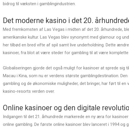
bidrog til væksten i gamblingindustrien.
Det moderne kasino i det 20. århundred
Med fremkomsten af Las Vegas i midten af det 20. århundrede, ble
amerikanske kultur. Las Vegas blev synonymt med glamour og und
her tilbød en bred vifte af spil samt live underholdning. Dette ænd
kasinoer, fra blot at være steder for gambling til at være komplette 
Globaliseringen gjorde det også muligt for kasinoer at sprede sig 
Macau i Kina, som nu er verdens største gamblingdestination. Den
gambling og de økonomiske muligheder, det bringer, har ført til en 
kasino-resorts verden over.
Online kasinoer og den digitale revoluti
Indgangen til det 21. århundrede markerede en ny æra for kasino
online gambling. De første online kasinoer blev lanceret i 1994 og g