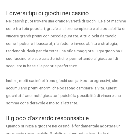
I diversi tipi di giochi nei casinò
Nei casinò puoi trovare una grande varietà di giochi. Le slot machine
sono tra i più popolari, grazie alla loro semplicità e alla possibilità di
vincere grandi premi con piccole puntate. Altri giochi da tavolo,
come il poker e il baccarat, richiedono invece abilità e strategia,
rendendoli ideali per chi cerca una sfida maggiore. Ogni gioco ha il
suo fascino e le sue caratteristiche, permettendo ai giocatori di
scegliere in base alle proprie preferenze.
Inoltre, molti casinò offrono giochi con jackpot progressivi, che
accumulano premi enormi che possono cambiare la vita. Questi
giochi attirano molti giocatori, poiché la possibilità di vincere una
somma considerevole è molto allettante.
Il gioco d’azzardo responsabile
Quando si inizia a giocare nei casinò, è fondamentale adottare un
approccio responsabile. Stabilire un budget e rispettarlo è