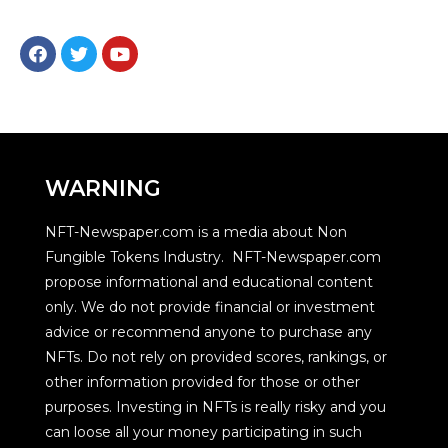
WARNING
NFT-Newspaper.com is a media about Non
Fungible Tokens Industry. NFT-Newspaper.com
propose informational and educational content
only. We do not provide financial or investment
advice or recommend anyone to purchase any
NFTs. Do not rely on provided scores, rankings, or
other information provided for those or other
purposes. Investing in NFTs is really risky and you
can loose all your money participating in such