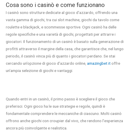
Cosa sono i casinò e come funzionano
I casinò sono strutture dedicate al gioco d’azzardo, offrendo una
vasta gamma di giochi, tra cui slot machine, giochi da tavolo come
roulette e blackjack, e scommesse sportive. Ogni casinò ha delle
regole specifiche e una varietà di giochi, progettati per attrarre i
giocatori. Il funzionamento di un casinò è basato sulla generazione di
profitti attraverso il margine della casa, che garantisce che, nel lungo
periodo, il casinò vinca più di quanto i giocatori perdano. Se stai
cercando un’opzione di gioco d’azzardo online,
amazingbet it
offre
un’ampia selezione di giochi e vantaggi.
Quando entri in un casinò, il primo passo è scegliere il gioco che
preferisci. Ogni gioco ha le sue strategie e regole, quindi è
fondamentale comprendere le meccaniche di ciascuno. Molti casinò
offrono anche giochi con croupier dal vivo, che rendono l’esperienza
ancora più coinvolgente e realistica.