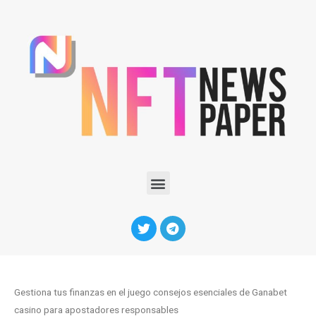
Gestiona tus finanzas en el juego consejos esenciales de Ganabet
casino para apostadores responsables