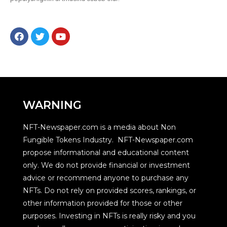
WARNING
NFT-Newspaper.com is a media about Non
Fungible Tokens Industry. NFT-Newspaper.com
propose informational and educational content
only. We do not provide financial or investment
advice or recommend anyone to purchase any
NFTs. Do not rely on provided scores, rankings, or
other information provided for those or other
purposes. Investing in NFTs is really risky and you