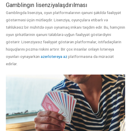
Gamblingın lisenziyalaşdırılması
Gamblingda lisenziya, oyun platformalarının qanuni şəkildə fəaliyyət
göstərməsi üçün mütləqdir. Lisenziya, oyunçulara etibarlı və
təhlükəsiz bir mühitdə oyun oynamaq imkanı təqdim edir. Bu, həmçinin
oyun şirkətlərinin qanuni tələblərə uyğun fəaliyyət göstərdiyini
göstərir. Lisenziyasız fəaliyyət göstərən platformalar, istifadəçilərin
hüquqlarını pozma riskini artırır. Bir çox insanlar onlayn lotereya
oyunları oynayarkən
azerlotereya az
platformasına da müraciət
edirlər.