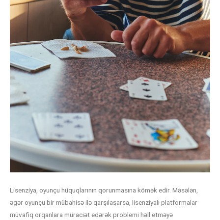
Lisenziya, oyunçu hüquqlarının qorunmasına kömək edir. Məsələn,
əgər oyunçu bir mübahisə ilə qarşılaşarsa, lisenziyalı platformalar
müvafiq orqanlara müraciət edərək problemi həll etməyə