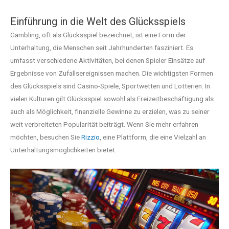
Einführung in die Welt des Glücksspiels
Gambling, oft als Glücksspiel bezeichnet, ist eine Form der
Unterhaltung, die Menschen seit Jahrhunderten fasziniert. Es
umfasst verschiedene Aktivitäten, bei denen Spieler Einsätze auf
Ergebnisse von Zufallsereignissen machen. Die wichtigsten Formen
des Glücksspiels sind Casino-Spiele, Sportwetten und Lotterien. In
vielen Kulturen gilt Glücksspiel sowohl als Freizeitbeschäftigung als
auch als Möglichkeit, finanzielle Gewinne zu erzielen, was zu seiner
weit verbreiteten Popularität beiträgt. Wenn Sie mehr erfahren
möchten, besuchen Sie
Rizzio
, eine Plattform, die eine Vielzahl an
Unterhaltungsmöglichkeiten bietet.