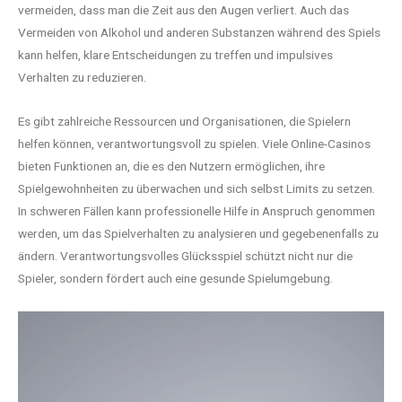
vermeiden, dass man die Zeit aus den Augen verliert. Auch das
Vermeiden von Alkohol und anderen Substanzen während des Spiels
kann helfen, klare Entscheidungen zu treffen und impulsives
Verhalten zu reduzieren.
Es gibt zahlreiche Ressourcen und Organisationen, die Spielern
helfen können, verantwortungsvoll zu spielen. Viele Online-Casinos
bieten Funktionen an, die es den Nutzern ermöglichen, ihre
Spielgewohnheiten zu überwachen und sich selbst Limits zu setzen.
In schweren Fällen kann professionelle Hilfe in Anspruch genommen
werden, um das Spielverhalten zu analysieren und gegebenenfalls zu
ändern. Verantwortungsvolles Glücksspiel schützt nicht nur die
Spieler, sondern fördert auch eine gesunde Spielumgebung.