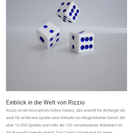
Einblick in die Welt von Rizzio
Rizzio ist ein innovatives Online-Casino, das sowohl für Anfänger als
auch für erfahrene Spieler eine Vielzahl von Möglichkeiten bietet. Mit
über 13.000 Spielen und mehr als 100 verschiedenen Anbietern ist
die Auswahl beeindruckend. Das Casino ist bekannt für seine