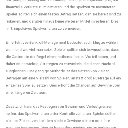
finanzielle Verluste zu minimieren und die Spielzeit zu maximieren.
Spieler sollten sich einen festen Betrag setzen, den sie bereit sind zu
riskieren, und darüber hinaus keine weiteren Mittel investieren. Dies
hilft, impulsives Spielverhalten zu vermeiden.
Ein effektives Bankroll-Management bedeutet auch, klug zu wählen,
wann und wie viel man setzt. Spieler sollten sich bewusst sein, dass
die Casinos in der Regel einen mathematischen Vorteil haben, und
daher ist es wichtig, Strategien zu entwickeln, die diesen Nachteil
ausgleichen. Eine gängige Methode ist das Setzen von kleinen
Beträgen auf eine Vielzahl von Spielen, anstatt große Beträge auf ein
einzelnes Spiel zu setzen. Dies erhöht die Chancen auf Gewinne über
einen längeren Zeitraum.
Zusätzlich kann das Festlegen von Gewinn- und Verlustgrenzen
helfen, das Spielverhalten unter Kontrolle zu halten. Spieler sollten
sich ein Ziel setzen, bei dem sie ihre Gewinne sichern oder ihre
Verluste begrenzen. Dies ist besonders wichtig, um zu verhindern,