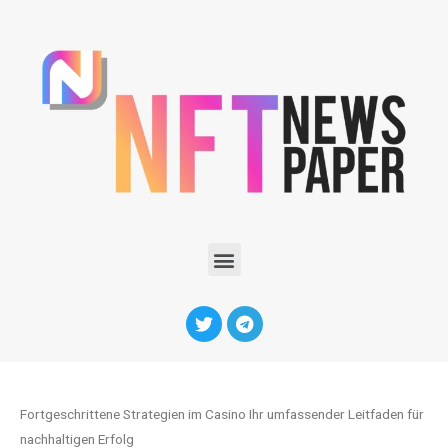
Fortgeschrittene Strategien im Casino Ihr umfassender Leitfaden für
nachhaltigen Erfolg