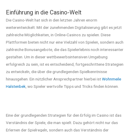
Einführung in die Casino-Welt
Die Casino-Welt hat sich in den letzten Jahren enorm
weiterentwickelt. Mit der zunehmenden Digitalisierung gibt es jetzt
zahlreiche Möglichkeiten, in Online-Casinos zu spielen. Diese
Plattformen bieten nicht nur eine Vielzahl von Spielen, sondern auch
zahlreiche Bonusangebote, die das Spielerlebnis noch interessanter
gestalten. Um in dieser wettbewerbsintensiven Umgebung
erfolgreich zu sein, ist es entscheidend, fortgeschrittene Strategien
zu entwickeln, die über die grundlegenden Spielkenntnisse
hinausgehen. Ein nützlicher Ansprechpartner hierbei ist
Wohnmeile
Halstenbek
, wo Spieler wertvolle Tipps und Tricks finden können.
Eine der grundlegenden Strategien für den Erfolg im Casino ist das
Verständnis der Spiele, die man spielt. Dazu gehört nicht nur das
Erlernen der Spielregeln, sondern auch das Verständnis der