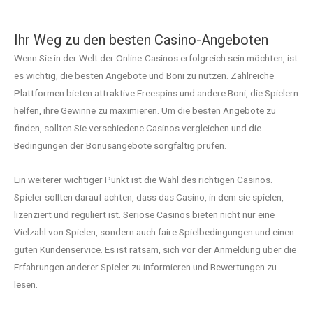
Ihr Weg zu den besten Casino-Angeboten
Wenn Sie in der Welt der Online-Casinos erfolgreich sein möchten, ist
es wichtig, die besten Angebote und Boni zu nutzen. Zahlreiche
Plattformen bieten attraktive Freespins und andere Boni, die Spielern
helfen, ihre Gewinne zu maximieren. Um die besten Angebote zu
finden, sollten Sie verschiedene Casinos vergleichen und die
Bedingungen der Bonusangebote sorgfältig prüfen.
Ein weiterer wichtiger Punkt ist die Wahl des richtigen Casinos.
Spieler sollten darauf achten, dass das Casino, in dem sie spielen,
lizenziert und reguliert ist. Seriöse Casinos bieten nicht nur eine
Vielzahl von Spielen, sondern auch faire Spielbedingungen und einen
guten Kundenservice. Es ist ratsam, sich vor der Anmeldung über die
Erfahrungen anderer Spieler zu informieren und Bewertungen zu
lesen.