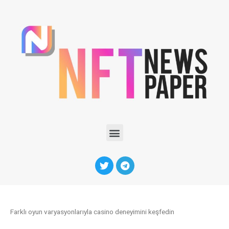
Farklı oyun varyasyonlarıyla casino deneyimini keşfedin