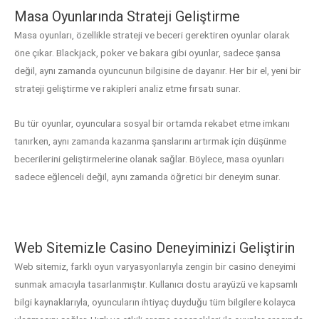
Masa Oyunlarında Strateji Geliştirme
Masa oyunları, özellikle strateji ve beceri gerektiren oyunlar olarak
öne çıkar. Blackjack, poker ve bakara gibi oyunlar, sadece şansa
değil, aynı zamanda oyuncunun bilgisine de dayanır. Her bir el, yeni bir
strateji geliştirme ve rakipleri analiz etme fırsatı sunar.
Bu tür oyunlar, oyunculara sosyal bir ortamda rekabet etme imkanı
tanırken, aynı zamanda kazanma şanslarını artırmak için düşünme
becerilerini geliştirmelerine olanak sağlar. Böylece, masa oyunları
sadece eğlenceli değil, aynı zamanda öğretici bir deneyim sunar.
Web Sitemizle Casino Deneyiminizi Geliştirin
Web sitemiz, farklı oyun varyasyonlarıyla zengin bir casino deneyimi
sunmak amacıyla tasarlanmıştır. Kullanıcı dostu arayüzü ve kapsamlı
bilgi kaynaklarıyla, oyuncuların ihtiyaç duyduğu tüm bilgilere kolayca