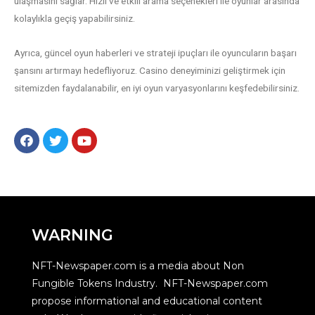
ulaşmasını sağlar. Hızlı ve etkili arama seçenekleri ile oyunlar arasında
kolaylıkla geçiş yapabilirsiniz.
Ayrıca, güncel oyun haberleri ve strateji ipuçları ile oyuncuların başarı
şansını artırmayı hedefliyoruz. Casino deneyiminizi geliştirmek için
sitemizden faydalanabilir, en iyi oyun varyasyonlarını keşfedebilirsiniz.
WARNING
NFT-Newspaper.com is a media about Non
Fungible Tokens Industry. NFT-Newspaper.com
propose informational and educational content