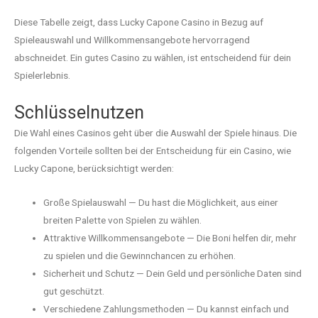
Diese Tabelle zeigt, dass Lucky Capone Casino in Bezug auf
Spieleauswahl und Willkommensangebote hervorragend
abschneidet. Ein gutes Casino zu wählen, ist entscheidend für dein
Spielerlebnis.
Schlüsselnutzen
Die Wahl eines Casinos geht über die Auswahl der Spiele hinaus. Die
folgenden Vorteile sollten bei der Entscheidung für ein Casino, wie
Lucky Capone, berücksichtigt werden:
Große Spielauswahl — Du hast die Möglichkeit, aus einer
breiten Palette von Spielen zu wählen.
Attraktive Willkommensangebote — Die Boni helfen dir, mehr
zu spielen und die Gewinnchancen zu erhöhen.
Sicherheit und Schutz — Dein Geld und persönliche Daten sind
gut geschützt.
Verschiedene Zahlungsmethoden — Du kannst einfach und