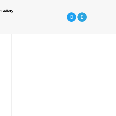
r Gallery