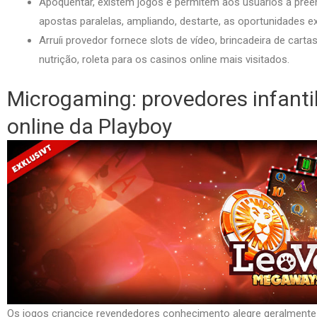
Apoquentar, existem jogos e permitem aos usuários a preen
apostas paralelas, ampliando, destarte, as oportunidades ex
Arruíi provedor fornece slots de vídeo, brincadeira de carta
nutrição, roleta para os casinos online mais visitados.
Microgaming: provedores infantil
online da Playboy
Os jogos criancice revendedores conhecimento alegre geralment