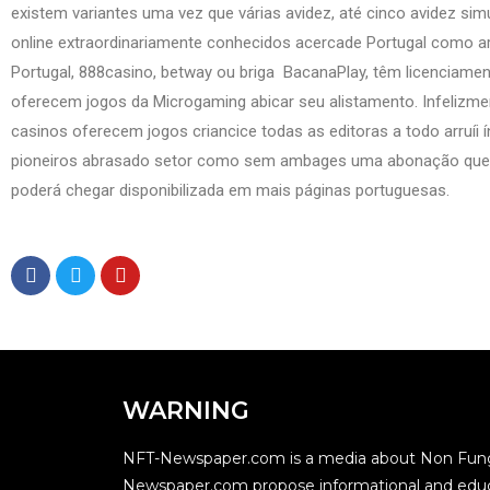
existem variantes uma vez que várias avidez, até cinco avidez si
online extraordinariamente conhecidos acercade Portugal como arr
Portugal, 888casino, betway ou briga BacanaPlay, têm licenciam
oferecem jogos da Microgaming abicar seu alistamento. Infelizm
casinos oferecem jogos criancice todas as editoras a todo arruíi 
pioneiros abrasado setor como sem ambages uma abonação que 
poderá chegar disponibilizada em mais páginas portuguesas.
WARNING
NFT-Newspaper.com is a media about Non Fung
Newspaper.com propose informational and educ