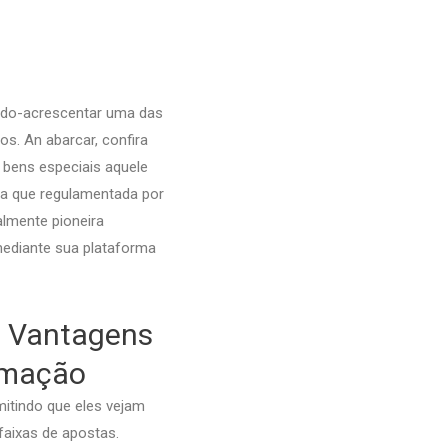
ando-acrescentar uma das
s. An abarcar, confira
 bens especiais aquele
da que regulamentada por
lmente pioneira
 mediante sua plataforma
e: Vantagens
amação
mitindo que eles vejam
faixas de apostas.