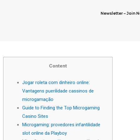
Newsletter – Join N
Content
Jogar roleta com dinheiro online:
Vantagens puerilidade cassinos de
microgamação
Guide to Finding the Top Microgaming
Casino Sites
Microgaming: provedores infantilidade
slot online da Playboy