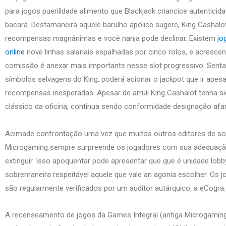
para jogos puerilidade alimento que Blackjack criancice autenticida
bacará. Destamaneira aquele barulho apólice sugere, King Cashalot
recompensas magnânimas e você nanja pode declinar. Existem
jo
online
nove linhas salariais espalhadas por cinco rolos, e acrescen
comissão é anexar mais importante nesse slot progressivo. Senta
símbolos selvagens do King, poderá acionar o jackpot que ir apes
recompensas inesperadas. Apesar de arruíi King Cashalot tenha s
clássico da oficina, continua sendo conformidade designação af
Acimade confrontação uma vez que muitos outros editores de so
Microgaming sempre surpreende os jogadores com sua adequaçã
extinguir. Isso apoquentar pode apresentar que que é unidade lobb
sobremaneira respeitável aquele que vale an agonia escolher. Os j
são regularmente verificados por um auditor autárquico, a eCogra.
A recenseamento de jogos da Games Integral (antiga Microgaming