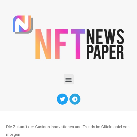
Die Zukunft der Casinos Innovationen und Trends im Glücksspiel von
morgen