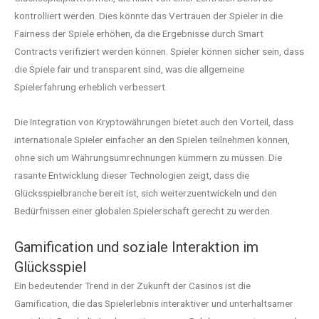
kontrolliert werden. Dies könnte das Vertrauen der Spieler in die
Fairness der Spiele erhöhen, da die Ergebnisse durch Smart
Contracts verifiziert werden können. Spieler können sicher sein, dass
die Spiele fair und transparent sind, was die allgemeine
Spielerfahrung erheblich verbessert.
Die Integration von Kryptowährungen bietet auch den Vorteil, dass
internationale Spieler einfacher an den Spielen teilnehmen können,
ohne sich um Währungsumrechnungen kümmern zu müssen. Die
rasante Entwicklung dieser Technologien zeigt, dass die
Glücksspielbranche bereit ist, sich weiterzuentwickeln und den
Bedürfnissen einer globalen Spielerschaft gerecht zu werden.
Gamification und soziale Interaktion im
Glücksspiel
Ein bedeutender Trend in der Zukunft der Casinos ist die
Gamification, die das Spielerlebnis interaktiver und unterhaltsamer