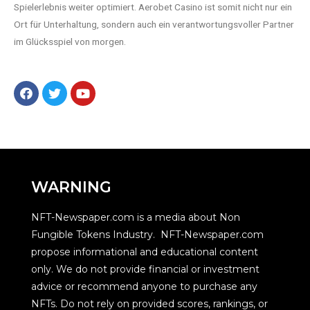
Spielerlebnis weiter optimiert. Aerobet Casino ist somit nicht nur ein
Ort für Unterhaltung, sondern auch ein verantwortungsvoller Partner
im Glücksspiel von morgen.
WARNING
NFT-Newspaper.com is a media about Non
Fungible Tokens Industry. NFT-Newspaper.com
propose informational and educational content
only. We do not provide financial or investment
advice or recommend anyone to purchase any
NFTs. Do not rely on provided scores, rankings, or