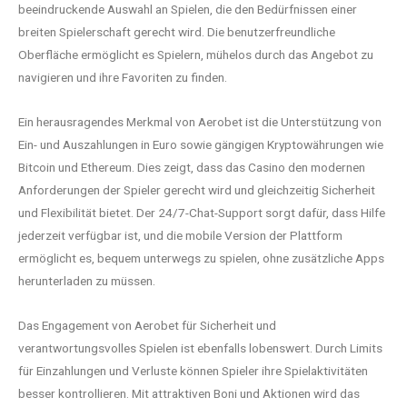
beeindruckende Auswahl an Spielen, die den Bedürfnissen einer
breiten Spielerschaft gerecht wird. Die benutzerfreundliche
Oberfläche ermöglicht es Spielern, mühelos durch das Angebot zu
navigieren und ihre Favoriten zu finden.
Ein herausragendes Merkmal von Aerobet ist die Unterstützung von
Ein- und Auszahlungen in Euro sowie gängigen Kryptowährungen wie
Bitcoin und Ethereum. Dies zeigt, dass das Casino den modernen
Anforderungen der Spieler gerecht wird und gleichzeitig Sicherheit
und Flexibilität bietet. Der 24/7-Chat-Support sorgt dafür, dass Hilfe
jederzeit verfügbar ist, und die mobile Version der Plattform
ermöglicht es, bequem unterwegs zu spielen, ohne zusätzliche Apps
herunterladen zu müssen.
Das Engagement von Aerobet für Sicherheit und
verantwortungsvolles Spielen ist ebenfalls lobenswert. Durch Limits
für Einzahlungen und Verluste können Spieler ihre Spielaktivitäten
besser kontrollieren. Mit attraktiven Boni und Aktionen wird das