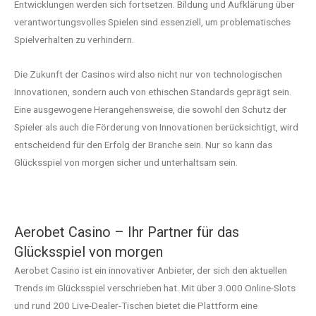
Entwicklungen werden sich fortsetzen. Bildung und Aufklärung über
verantwortungsvolles Spielen sind essenziell, um problematisches
Spielverhalten zu verhindern.
Die Zukunft der Casinos wird also nicht nur von technologischen
Innovationen, sondern auch von ethischen Standards geprägt sein.
Eine ausgewogene Herangehensweise, die sowohl den Schutz der
Spieler als auch die Förderung von Innovationen berücksichtigt, wird
entscheidend für den Erfolg der Branche sein. Nur so kann das
Glücksspiel von morgen sicher und unterhaltsam sein.
Aerobet Casino – Ihr Partner für das
Glücksspiel von morgen
Aerobet Casino ist ein innovativer Anbieter, der sich den aktuellen
Trends im Glücksspiel verschrieben hat. Mit über 3.000 Online-Slots
und rund 200 Live-Dealer-Tischen bietet die Plattform eine