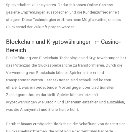
Spielverhalten zu analysieren. Dadurch können Online-Casinos
gezielte Empfehlungen aussprechen und die Kundenzufriedenheit
steigern. Diese Technologien eröffnen neue Möglichkeiten, die das
Glücksspiel der Zukunft prägen werden.
Blockchain und Kryptowährungen im Casino-
Bereich
Die Einführung von Blockchain-Technologie und Kryptowährungen hat
das Potenzial, die Glücksspielbranche zu transformieren. Durch die
Verwendung von Blockchain können Spieler sicherer und
transparenter wetten. Transaktionen sind schnell und kosten
effizient, was ein bedeutender Vorteil gegenüber traditionellen
Zahlungsmethoden darstellt. Spieler können jetzt mit
Kryptowährungen wie Bitcoin und Ethereum einzahlen und auszahlen,
was die Anonymität und Sicherheit erhöht.
Darüber hinaus ermöglicht Blockchain die Schaffung von dezentralen
Glücksspielplattformen, die nicht von einer zentralen Behörde