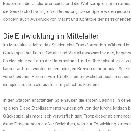
Besonders die Gladiatorenspiele und die Wettkämpfe in den römi
die Gesellschaft von großer Bedeutung. Diese Spiele waren jedoch n
sondern auch Ausdruck von Macht und Kontrolle der herrschenden
Die Entwicklung im Mittelalter
Im Mittelalter erlebte das Spielen eine Transformation. Während in
Glücksspiel häufig mit Gefahr und Verfall assoziiert wurde, beganne
Spielen als eine Form der Unterhaltung für die Oberschicht zu akze
kamen auf und wurden in den adeligen Kreisen sehr populär. Spiele
verschiedenen Formen von Tarotkarten entwickelten sich in dieser
ein spielerisches als auch ein mystisches Element.
In den Städten entstanden Spielhäuser, die ersten Casinos, in de
spielten. Diese Etablissements wurden oft von der Kirche kritisch b
Glücksspiel als moralisch verwerflich galt. Trotz dieser ablehnende
diese Einrichtungen großer Beliebtheit, was zur Entwicklung streng