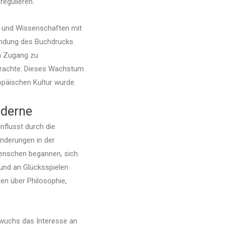
regulieren.
e und Wissenschaften mit
findung des Buchdrucks
en Zugang zu
rbrachte. Dieses Wachstum
opäischen Kultur wurde.
oderne
influsst durch die
änderungen in der
 Menschen begannen, sich
 und an Glücksspielen
en über Philosophie,
n wuchs das Interesse an