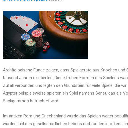
Archäologische Funde zeigen, dass Spielgeräte aus Knochen und S
tausend Jahren existierten. Diese frühen Formen des Spielens war
Zufall verbunden und legten den Grundstein für viele Spiele, die wi
Ägypter beispielsweise spielten ein Spiel namens Senet, das als Vo
Backgammon betrachtet wird.
Im antiken Rom und Griechenland wurde das Spielen weiter populä
wurden Teil des gesellschaftlichen Lebens und fanden in öffentlich