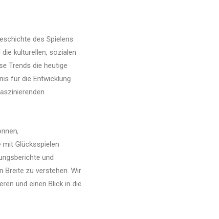
eschichte des Spielens
ie kulturellen, sozialen
se Trends die heutige
nis für die Entwicklung
faszinierenden
önnen,
 mit Glücksspielen
hrungsberichte und
n Breite zu verstehen. Wir
ren und einen Blick in die