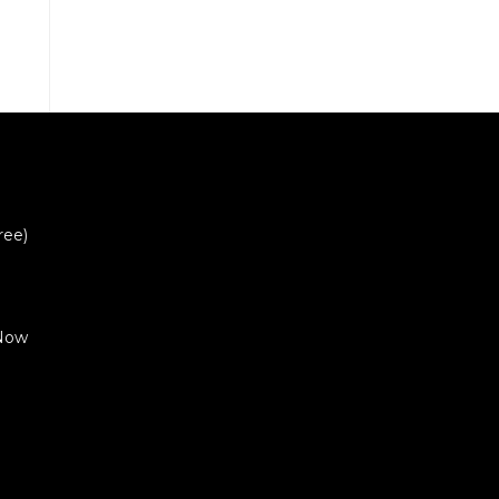
ree)
 Now