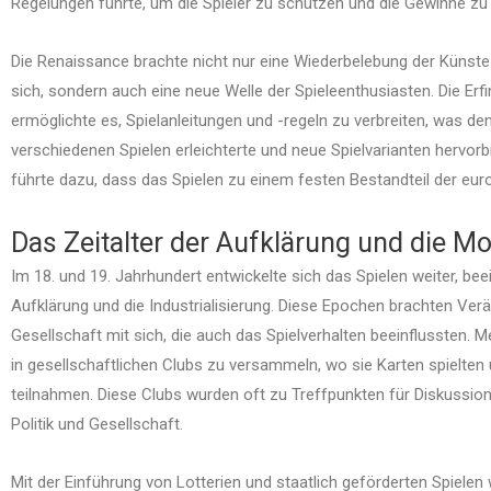
Regelungen führte, um die Spieler zu schützen und die Gewinne zu 
Die Renaissance brachte nicht nur eine Wiederbelebung der Künst
sich, sondern auch eine neue Welle der Spieleenthusiasten. Die Er
ermöglichte es, Spielanleitungen und -regeln zu verbreiten, was d
verschiedenen Spielen erleichterte und neue Spielvarianten hervo
führte dazu, dass das Spielen zu einem festen Bestandteil der eur
Das Zeitalter der Aufklärung und die M
Im 18. und 19. Jahrhundert entwickelte sich das Spielen weiter, bee
Aufklärung und die Industrialisierung. Diese Epochen brachten Ver
Gesellschaft mit sich, die auch das Spielverhalten beeinflussten.
in gesellschaftlichen Clubs zu versammeln, wo sie Karten spielten
teilnahmen. Diese Clubs wurden oft zu Treffpunkten für Diskussion
Politik und Gesellschaft.
Mit der Einführung von Lotterien und staatlich geförderten Spiele