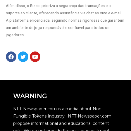
Além disso, o Rizzio prioriza a segurança das transações e o
suporte ao cliente, oferecendo assistência via chat ao vivo e e-mail.
A plataforma é licenciada, seguindo normas rigorosas que garantem
um ambiente de jogo responsável e confiável para todos os
jogadores.
WARNING
NFT-Newspaper.com is a media about Non
Fungible Tokens Industry. NFT-Newspaper.com
propose informational and educational content
only. We do not provide financial or investment