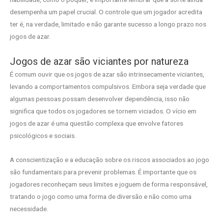
desempenha um papel crucial. O controle que um jogador acredita
ter é, na verdade, limitado e não garante sucesso a longo prazo nos
jogos de azar.
Jogos de azar são viciantes por natureza
É comum ouvir que os jogos de azar são intrinsecamente viciantes,
levando a comportamentos compulsivos. Embora seja verdade que
algumas pessoas possam desenvolver dependência, isso não
significa que todos os jogadores se tornem viciados. O vício em
jogos de azar é uma questão complexa que envolve fatores
psicológicos e sociais.
A conscientização e a educação sobre os riscos associados ao jogo
são fundamentais para prevenir problemas. É importante que os
jogadores reconheçam seus limites e joguem de forma responsável,
tratando o jogo como uma forma de diversão e não como uma
necessidade.