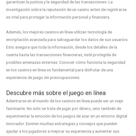
garantizan la justicia y la seguridad de las transacciones. La
investigación sobre la reputación de un casino antes de registrarse
es vital para proteger la información personal y financiera.
Además, los mejores casinos en línea utilizan tecnología de
encriptación avanzada para salvaguardar los datos de sus usuarios.
Esto asegura que toda la información, desde los detalles de la
cuenta hasta las transacciones financieras, esté protegida de
posibles amenazas externas. Conocer cómo funciona la seguridad
en los casinos en línea es fundamental para disfrutar de una
experiencia de juego sin preocupaciones.
Descubre más sobre el juego en línea
Adentrarse en el mundo de los casinos en línea puede ser un viaje
fascinante. No solo se trata de jugar por dinero, sino también de
experimentar la emoción de los juegos de azar en un entorno digital
innovador. Existen muchas estrategias y consejos que pueden
ayudar a los jugadores a mejorar su experiencia y aumentar sus