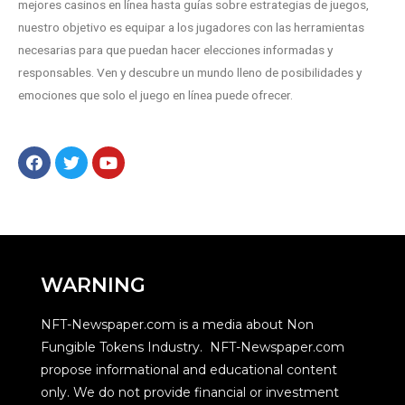
mejores casinos en línea hasta guías sobre estrategias de juegos,
nuestro objetivo es equipar a los jugadores con las herramientas
necesarias para que puedan hacer elecciones informadas y
responsables. Ven y descubre un mundo lleno de posibilidades y
emociones que solo el juego en línea puede ofrecer.
WARNING
NFT-Newspaper.com is a media about Non
Fungible Tokens Industry. NFT-Newspaper.com
propose informational and educational content
only. We do not provide financial or investment