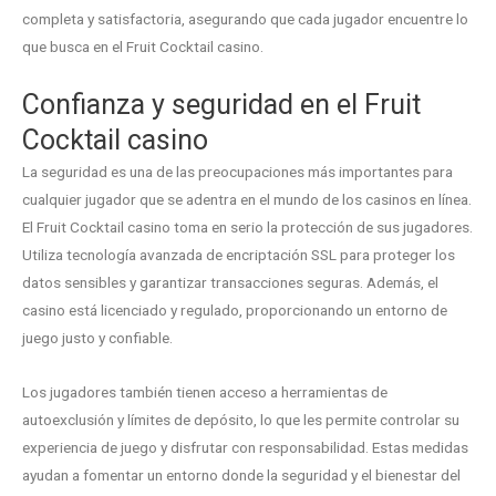
completa y satisfactoria, asegurando que cada jugador encuentre lo
que busca en el Fruit Cocktail casino.
Confianza y seguridad en el Fruit
Cocktail casino
La seguridad es una de las preocupaciones más importantes para
cualquier jugador que se adentra en el mundo de los casinos en línea.
El Fruit Cocktail casino toma en serio la protección de sus jugadores.
Utiliza tecnología avanzada de encriptación SSL para proteger los
datos sensibles y garantizar transacciones seguras. Además, el
casino está licenciado y regulado, proporcionando un entorno de
juego justo y confiable.
Los jugadores también tienen acceso a herramientas de
autoexclusión y límites de depósito, lo que les permite controlar su
experiencia de juego y disfrutar con responsabilidad. Estas medidas
ayudan a fomentar un entorno donde la seguridad y el bienestar del