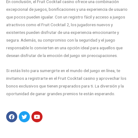
En conclusión, el Fruit Cocktail casino ofrece una combinación
excepcional de juegos, bonificaciones y una experiencia de usuario
que pocos pueden igualar. Con un registro fácil y acceso a juegos
atractivos como el Fruit Cocktail 2, los jugadores nuevos y
existentes pueden disfrutar de una experiencia emocionante y
segura. Además, su compromiso con la seguridad y el juego
responsable lo convierten en una opción ideal para aquellos que
desean disfrutar de la emoción del juego sin preocupaciones.
Si estás listo para sumergirte en el mundo del juego en línea, te
invitamos a registrarte en el Fruit Cocktail casino y aprovechar los
bonos exclusivos que tienen preparados para ti. La diversión y la
oportunidad de ganar grandes premios te están esperando.