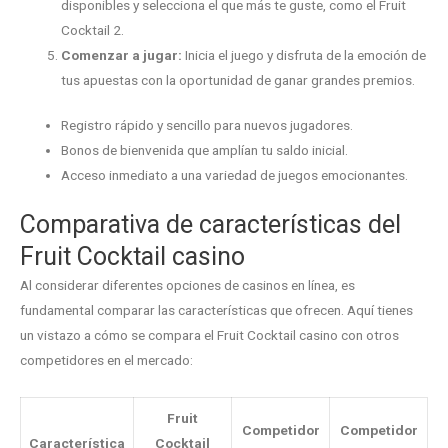
disponibles y selecciona el que más te guste, como el Fruit
Cocktail 2.
Comenzar a jugar:
Inicia el juego y disfruta de la emoción de
tus apuestas con la oportunidad de ganar grandes premios.
Registro rápido y sencillo para nuevos jugadores.
Bonos de bienvenida que amplían tu saldo inicial.
Acceso inmediato a una variedad de juegos emocionantes.
Comparativa de características del
Fruit Cocktail casino
Al considerar diferentes opciones de casinos en línea, es
fundamental comparar las características que ofrecen. Aquí tienes
un vistazo a cómo se compara el Fruit Cocktail casino con otros
competidores en el mercado:
Fruit
Competidor
Competidor
Característica
Cocktail