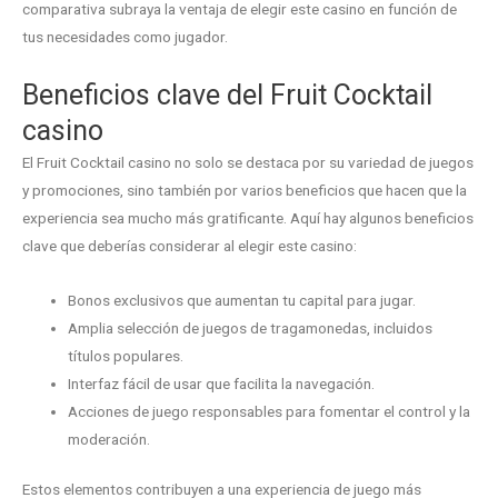
comparativa subraya la ventaja de elegir este casino en función de
tus necesidades como jugador.
Beneficios clave del Fruit Cocktail
casino
El Fruit Cocktail casino no solo se destaca por su variedad de juegos
y promociones, sino también por varios beneficios que hacen que la
experiencia sea mucho más gratificante. Aquí hay algunos beneficios
clave que deberías considerar al elegir este casino:
Bonos exclusivos que aumentan tu capital para jugar.
Amplia selección de juegos de tragamonedas, incluidos
títulos populares.
Interfaz fácil de usar que facilita la navegación.
Acciones de juego responsables para fomentar el control y la
moderación.
Estos elementos contribuyen a una experiencia de juego más