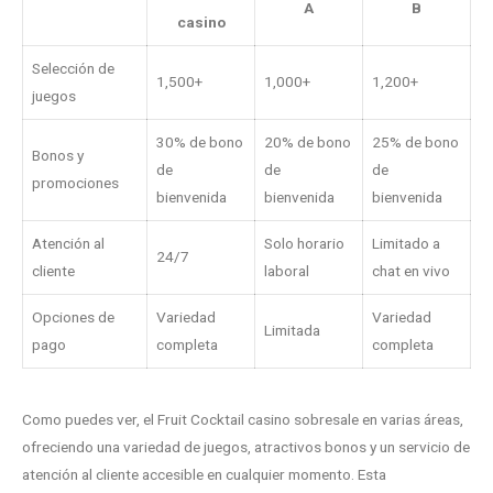
A
B
casino
Selección de
1,500+
1,000+
1,200+
juegos
30% de bono
20% de bono
25% de bono
Bonos y
de
de
de
promociones
bienvenida
bienvenida
bienvenida
Atención al
Solo horario
Limitado a
24/7
cliente
laboral
chat en vivo
Opciones de
Variedad
Variedad
Limitada
pago
completa
completa
Como puedes ver, el Fruit Cocktail casino sobresale en varias áreas,
ofreciendo una variedad de juegos, atractivos bonos y un servicio de
atención al cliente accesible en cualquier momento. Esta