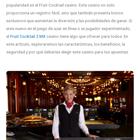
popularidad es el Fruit Cocktail casino. Este casino no solo
proporciona un registro fácil, sino que también presenta bonos
exclusivos que aumentan la diversión y las posibilidades de ganar. Si
eres nuevo en el juego de azar en línea o un jugador experimentado,
el
Fruit Cocktail 2 MX
casino tiene algo que ofrecer para todos. En
este artículo, exploraremos las características, los beneficios, la
seguridad y por qué deberías elegir este casino para tus apuestas.