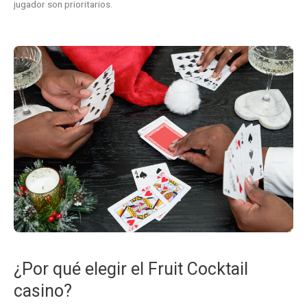
jugador son prioritarios.
¿Por qué elegir el Fruit Cocktail
casino?