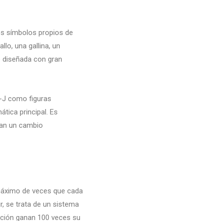
los símbolos propios de
lo, una gallina, un
o diseñada con gran
-J como figuras
tica principal. Es
tan un cambio
máximo de veces que cada
r, se trata de un sistema
ación ganan 100 veces su