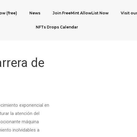
ow (free)
News
Join FreeMint AllowList Now
Visit ou
NFTs Drops Calendar
arrera de
recimiento exponencial en
urar la atención del
emocionante máquina
iento inolvidables a