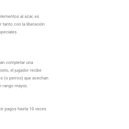
elementos al azar, es
r tanto con la liberación
peciales.
itan completar una
ito, el jugador recibe
es (o perros) que acechan
n rango mayor,
cir pagos hasta 10 veces