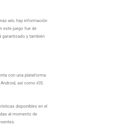
max win, hay información
n este juego fue de
á garantizado y también
uenta con una plataforma
 Android, así como iOS.
ísticas disponibles en el
izadas al momento de
esentes.