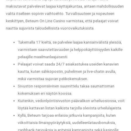
maksutavat palvelevat laajaa käyttäjäkuntaa, antaen mahdollisuuden
valita itselleen sopivin vaihtoehto. Turvallisuuteen ja nopeuteen
keskittyen, Beteum On Line Casino varmistaa, että pelaajat voivat
nauttia sujuvista taloudellisista vuorovaikutuksista.
Tukemalla 17 kieltä, se palvelee laajaa kansainvälistä yleisöä,
varmistaen saavutettavuuden ja helppokäyttöisyyden kaikille
pelaajille maailmanlaajuisesti.
Pelaajat voivat saada 24/7 asiakastukea useiden kanavien
kautta, kuten sähköpostin, puhelimen ja live-chatin avulla,
mikä varmistaa sujuvan pelikokemuksen.
Sivuston responsiivinen suunnittelu takaa saumattoman
kokemuksen eri näytön koossa.
Kuitenkin, vedonlyöntisivuston päävalikon urheiluosiossa, voit
löytää kattavan listan kaikista tarjolla olevista urheilulajeista.
Kyllä, Beteum tarjoaa erilaisia jatkuvia kampanjoita, kuten
viikoittaisia ilmaispyöräytyksiä, uudelleenlatausbonuksia,
cashback-tarjouksia ja erityisiä kampanjoita sekä kasinolle