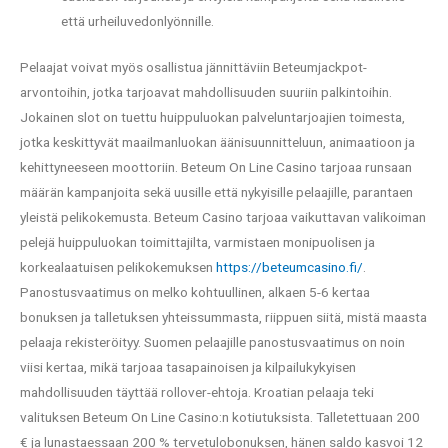
että urheiluvedonlyönnille.
Pelaajat voivat myös osallistua jännittäviin Beteumjackpot-
arvontoihin, jotka tarjoavat mahdollisuuden suuriin palkintoihin.
Jokainen slot on tuettu huippuluokan palveluntarjoajien toimesta,
jotka keskittyvät maailmanluokan äänisuunnitteluun, animaatioon ja
kehittyneeseen moottoriin. Beteum On Line Casino tarjoaa runsaan
määrän kampanjoita sekä uusille että nykyisille pelaajille, parantaen
yleistä pelikokemusta. Beteum Casino tarjoaa vaikuttavan valikoiman
pelejä huippuluokan toimittajilta, varmistaen monipuolisen ja
korkealaatuisen pelikokemuksen
https://beteumcasino.fi/
.
Panostusvaatimus on melko kohtuullinen, alkaen 5-6 kertaa
bonuksen ja talletuksen yhteissummasta, riippuen siitä, mistä maasta
pelaaja rekisteröityy. Suomen pelaajille panostusvaatimus on noin
viisi kertaa, mikä tarjoaa tasapainoisen ja kilpailukykyisen
mahdollisuuden täyttää rollover-ehtoja. Kroatian pelaaja teki
valituksen Beteum On Line Casino:n kotiutuksista. Talletettuaan 200
€ ja lunastaessaan 200 % tervetulobonuksen, hänen saldo kasvoi 12