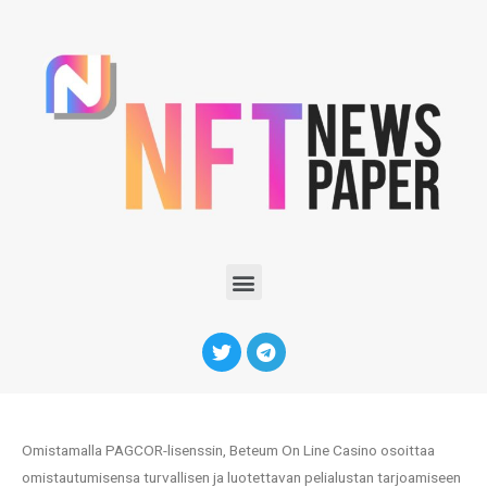
Omistamalla PAGCOR-lisenssin, Beteum On Line Casino osoittaa
omistautumisensa turvallisen ja luotettavan pelialustan tarjoamiseen