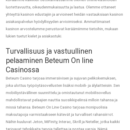
luotettavuutta, oikeudenmukaisuutta ja laatua. Olemme ottaneet
yhteyttä kasinon edustajiin ja arvioineet heidän vastauksiaan kasinon
asiakaspalvelun hyödyllisyyden arvioimiseksi. Ammattimaiset
kasinon arvostelumme perustuvat keräämiimme tietoihin, mukaan
lukien tuetut kielet ja asiakastuki.
Turvallisuus ja vastuullinen
pelaaminen Beteum On line
Casinossa
Beteum Casino tarjoaa immersiivisen ja sujuvan pelikokemuksen,
joka ulottuu työpöytäsovellusten lisäksi mobiili- ja älylaitteisiin. Sen
mobiiliystävällinen suunnittelu ja omistautunut mobiilisovellus
mahdollistavat pelaajien nauttia suosikkipelinsä milloin tahansa ja
missä tahansa. Beteum On Line Casino tarjoaa monipuolisia
maksutapoja varmistaakseen kätevät ja turvalliset rahansiirrot.
Näihin kuuluvat Jeton, MiFinity, Interac, Skrill ja Neteller, jotka kaikki
tarjoavat tehokkaita tapoja tallettaa ja nostaa varoja. Nämä