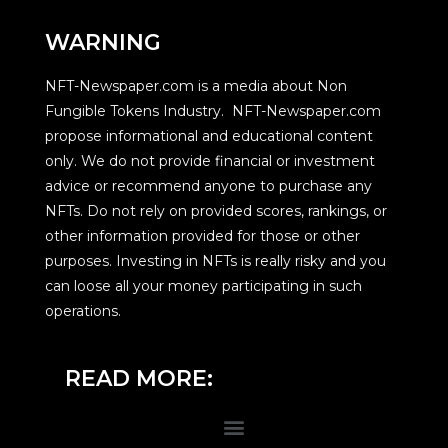
WARNING
NFT-Newspaper.com is a media about Non
Fungible Tokens Industry. NFT-Newspaper.com
propose informational and educational content
only. We do not provide financial or investment
advice or recommend anyone to purchase any
NFTs. Do not rely on provided scores, rankings, or
other information provided for those or other
purposes. Investing in NFTs is really risky and you
can loose all your money participating in such
operations.
READ MORE: