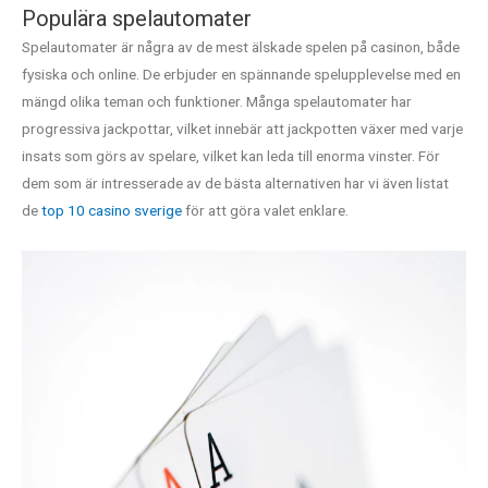
Populära spelautomater
Spelautomater är några av de mest älskade spelen på casinon, både
fysiska och online. De erbjuder en spännande spelupplevelse med en
mängd olika teman och funktioner. Många spelautomater har
progressiva jackpottar, vilket innebär att jackpotten växer med varje
insats som görs av spelare, vilket kan leda till enorma vinster. För
dem som är intresserade av de bästa alternativen har vi även listat
de
top 10 casino sverige
för att göra valet enklare.