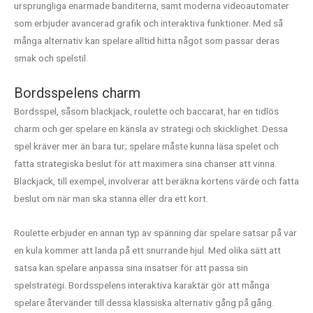
ursprungliga enarmade banditerna, samt moderna videoautomater
som erbjuder avancerad grafik och interaktiva funktioner. Med så
många alternativ kan spelare alltid hitta något som passar deras
smak och spelstil.
Bordsspelens charm
Bordsspel, såsom blackjack, roulette och baccarat, har en tidlös
charm och ger spelare en känsla av strategi och skicklighet. Dessa
spel kräver mer än bara tur; spelare måste kunna läsa spelet och
fatta strategiska beslut för att maximera sina chanser att vinna.
Blackjack, till exempel, involverar att beräkna kortens värde och fatta
beslut om när man ska stanna eller dra ett kort.
Roulette erbjuder en annan typ av spänning där spelare satsar på var
en kula kommer att landa på ett snurrande hjul. Med olika sätt att
satsa kan spelare anpassa sina insatser för att passa sin
spelstrategi. Bordsspelens interaktiva karaktär gör att många
spelare återvänder till dessa klassiska alternativ gång på gång.