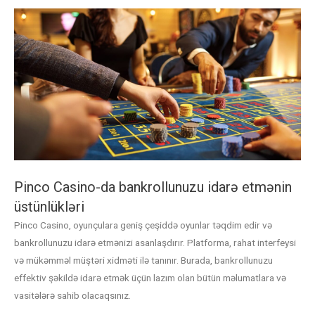
Pinco Casino-da bankrollunuzu idarə etmənin
üstünlükləri
Pinco Casino, oyunçulara geniş çeşiddə oyunlar təqdim edir və
bankrollunuzu idarə etmənizi asanlaşdırır. Platforma, rahat interfeysi
və mükəmməl müştəri xidməti ilə tanınır. Burada, bankrollunuzu
effektiv şəkildə idarə etmək üçün lazım olan bütün məlumatlara və
vasitələrə sahib olacaqsınız.