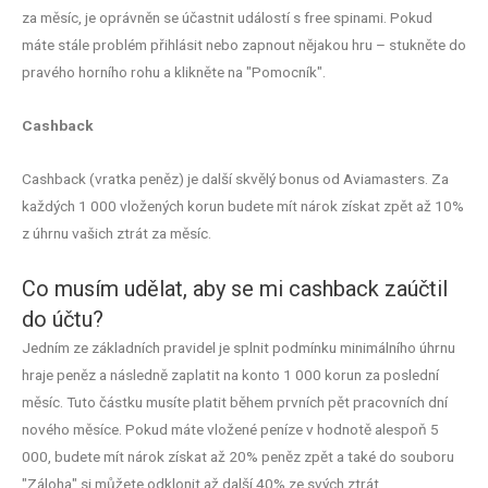
za měsíc, je oprávněn se účastnit událostí s free spinami. Pokud
máte stále problém přihlásit nebo zapnout nějakou hru – stukněte do
pravého horního rohu a klikněte na "Pomocník".
Cashback
Cashback (vratka peněz) je další skvělý bonus od Aviamasters. Za
každých 1 000 vložených korun budete mít nárok získat zpět až 10%
z úhrnu vašich ztrát za měsíc.
Co musím udělat, aby se mi cashback zaúčtil
do účtu?
Jedním ze základních pravidel je splnit podmínku minimálního úhrnu
hraje peněz a následně zaplatit na konto 1 000 korun za poslední
měsíc. Tuto částku musíte platit během prvních pět pracovních dní
nového měsíce. Pokud máte vložené peníze v hodnotě alespoň 5
000, budete mít nárok získat až 20% peněz zpět a také do souboru
"Záloha" si můžete odklonit až další 40% ze svých ztrát.