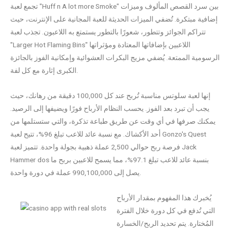
تجمع لعبة "Huff n A lot more Smoke" بين سرد القصص المألوف وميزات
إضافية مبتكرة. تُضفي الميزات الحديثة للعبة المجانية على الإنترنت، حيث
تتراكم الجوائز وتتطور، شعورًا بالتطور يستمتع به اللاعبون. تجذب لعبة
"Larger Hot Flaming Bins" اللاعبين بإضافاتها المعتادة ومؤثراتها
الرسومية الممتعة. يُضفي مزيج البكرات العشوائية وإمكانية الفوز بالجائزة
الكبرى إثارة مع كل لفة.
إنها لعبة سلوتس مناسبة تُربح عند كل 100,000 دقيقة من رهانك، حيث
يجب أن تبرد بعد الفوز. يحسب النظام الأرباح فورًا ويضيفها إلى الرصيد.
يمكنك صرفها في أي وقت عن طريق طباعة تذكرة، والتي ستستلمها من
أحد الأكشاك. مع نسبة عائد للاعب تبلغ 96%، تتيح لعبة Gonzo's Quest
فرصة ربح حوالي 2,500 عملة ذهبية بجولة واحدة. تتميز لعبة Jack
Hammer dos بنسبة عائد للاعب تبلغ 97.1%، مما يسمح للاعبين بربح ما
يصل إلى 990,100,000 عملة في دورة واحدة.
يُخبرك هذا المفهوم بمقدار الأرباح
التي تُدفع في كل دورة خلال الفترة
المُختارة. يتم تحديد الربح/الخسارة