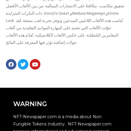
تحقيق مكاسب، مكافئةً على الانتصارات المتتالية. من بين الألعاب الأفضل
ذات البكرات المتزايدة: Gonzo's Quest وMedusa Megaways وDivine
Luck. تُناسب هذه الألعاب اللاعبين المبدعين وتوفر تجربة لعب ممتعة. لقد
حوّلت الألعاب التي تعتمد على المهارة الموانئ التقليدية من ألعاب
المقامرين المُتطلبة. على عكس الألعاب الكلاسيكية، تُقدّم هذه الألعاب
جولات إضافية تؤثر فيها المعرفة على النتائج.
WARNING
NFT-Newspaper.com is a media about Non
Fungible Tokens Industry. NFT-Newspaper.com