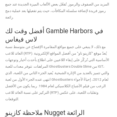
المزيد من الصفوف والرموز.
تُفعّل بعض الألعاب الميزة الجديدة عند جمع
رموز فريدة لإضافة سلسلة المكافآت، حيث يتم تفعيلها بعد عملية دمج
رائعة.
أفضل وقت لك Gamble Harbors في
لاس فيغاس
مع ذلك، لا ينبغي على جميع مواقع المقامرة الإفصاح عن متوسط ​​نسبة
العائد للاعب (RTP). يُعدّ موقع "كازينو ناو" من أفضل المواقع الإلكترونية
الأساسية التي تُركّز على إبقاء اللاعبين على اطلاع بأحدث أخبار وتوجهات
المراهنات. تتوفر معدات للعبة Ghostbusters Double Slime من IGT،
والتي تتميز بالعديد من الإثارة الشبحية. يُعيد الجزء الثاني من اللعبة، الذي
انتهى عنده الجزء الأول من لعبة Ghostbusters لعام 2012، إحياءً لأجواء
الرعب من فيلم الأشباح الكلاسيكي لعام 1984. ربما يكون من الأفضل
التركيز على نسبة العائد للاعب (RTP) وتقلبات اللعبة، على عكس
التوقعات.
ملاحظة كازينو Nugget الرائعة