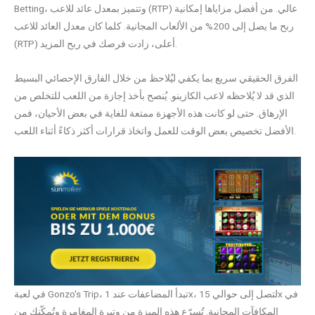
Betting، وتتميز بمعدل عائد للاعب (RTP) عالي. من أفضل مزاياها إمكانية
ربح ما يصل إلى 200% من الألعاب المجانية. كلما كان معدل العائد للاعب
(RTP) أعلى، زادت فرصك في ربح المزيد.
الفرق الحقيقي سريع بما يكفي ليُلاحظ من خلال الفارق الإحصائي البسيط
الذي قد لا يُلاحظه لاعب الكازينو. يُنصح بأخذ إجازة من اللعب للتخلص من
الإرهاق. حتى لو كانت هذه الأجهزة ممتعة للغاية في بعض الأحيان، فمن
الأفضل تخصيص بعض الوقت للعمل واتخاذ قرارات أكثر ذكاءً أثناء اللعب.
في لعبة Gonzo's Trip، تبدأ المضاعفات عند 1x، لتصل إلى حوالي 15x في
المكافآت المجانية. تُسرّع هذه الميزة من وتيرة المغامرة وتُمكّنك من