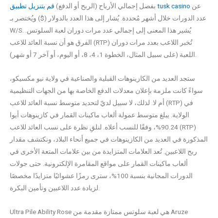
عن
قم بتنزيل تطبيق tusk casino
بفصل إجمالي الأرباح (الربح أو الدفع)
عدد الدورات خلال أشهر مُحددة. يُشار إلى هذا العدد بالدولار ($) ويُختصر بـ
W/S. يُشير هذا المعنى إلى إجمالي عدد مرات دوران لعبة السلوتس.
الفرق هو أن نسبة العائد للاعب (RTP) تُخبر اللاعب بعدد مرات دوران
اللعبة (على سبيل المثال، الخطوة 1، 4، 8، أو اليوم، أو آخر 7 أو شهر).
ستجد العديد من الكازينوهات القبلية والصناعية في ولاية نيو مكسيكو،
سواءً كانت ملزمة بإعلان معدلات الدفع الخاصة بها من الجهات التنظيمية
أم لا. لذلك، لا سبيل لديّ لتحديد متوسط ​​نسبة العائد للاعب (RTP) في
الولاية. يبلغ متوسط ​​عمولة ألعاب ماكينات القمار في كازينوهات أيوا
90.24%، وفقًا للنسب أعلاه. لنلقِ نظرة على نسب العائد للاعب (RTP)
المذكورة في العديد من الكازينوهات في جميع أنحاء البلاد، ونكتشف مقدار
ربح اللاعبين. تُعد العلامات المتزايدة من بين علامات المتعة الأخرى في
ألعاب ماكينات القمار على مواقع المقامرة الإلكترونية. حتى جولات
الدورات المجانية بنسبة 100%، سترى رمزًا عشوائيًا متزايدًا مخصصًا
لزيادة عدد اللاعبين وتأمين البكرة.
Ultra Pile Ability Rose هي لعبة سلوتس ممتازة مقدمة من Aruze